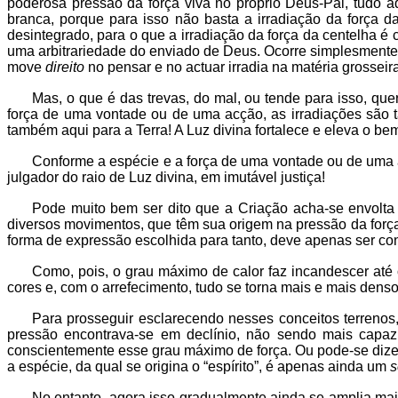
poderosa pressão da força viva no próprio Deus-Pai, tudo a
branca, porque para isso não basta a irradiação da força d
desintegrado, para o que a irradiação da força da centelha é 
uma arbitrariedade do enviado de Deus. Ocorre simplesmente 
move
direito
no pensar e no actuar irradia na matéria grosseira
Mas, o que é das trevas, do mal, ou tende para isso, qu
força de uma vontade ou de uma acção, as irradiações são
também aqui para a Terra! A Luz divina fortalece e eleva o bem,
Conforme a espécie e a força de uma vontade ou de uma ac
julgador do raio de Luz divina, em imutável justiça!
Pode muito bem ser dito que a Criação acha-se envolta
diversos movimentos, que têm sua origem na pressão da forç
forma de expressão escolhida para tanto, deve apenas ser con
Como, pois, o grau máximo de calor faz incandescer até
cores e, com o arrefecimento, tudo se torna mais e mais denso
Para prosseguir esclarecendo nesses conceitos terrenos
pressão encontrava-se em declínio, não sendo mais capaz
conscientemente esse grau máximo de força. Ou pode-se dize
a espécie, da qual se origina o “espírito”, é apenas ainda um
s
No entanto, agora isso gradualmente ainda se amplia mais