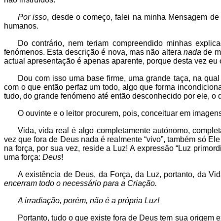
Por isso
, desde o começo, falei na minha Mensagem de u
humanos.
Do contrário, nem teriam compreendido minhas explic
fenómenos. Esta descrição é nova, mas não altera
nada
de me
actual apresentação é apenas aparente, porque desta vez eu o
Dou com isso uma base firme, uma grande taça, na qual
com o que então perfaz um todo, algo que forma incondicion
tudo, do grande fenómeno até então desconhecido por ele, o qua
O ouvinte e o leitor procurem, pois, conceituar em imagen
Vida, vida real é algo completamente autónomo, complet
vez que fora de Deus nada é realmente “vivo”, também só Ele t
na força, por sua vez, reside a Luz! A expressão “Luz primor
uma força:
Deus
!
A existência de Deus, da Força, da Luz, portanto, da Vid
encerram todo o necessário para a Criação.
A irradiação, porém, não é a própria Luz!
Portanto, tudo o que existe fora de Deus tem sua origem e