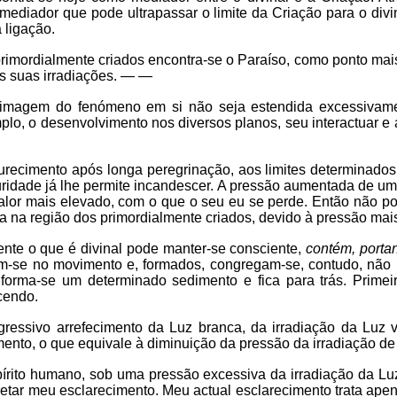
ediador que pode ultrapassar o limite da Criação para o divin
 ligação.
rimordialmente criados encontra-se o Paraíso, como ponto mais
s suas irradiações. — —
magem do fenómeno em si não seja estendida excessivamente.
lo, o desenvolvimento nos diversos planos, seu interactuar e
recimento após longa peregrinação, aos limites determinados à
idade já lhe permite incandescer. A pressão aumentada de uma f
calor mais elevado, com o que o seu eu se perde. Então não po
a na região dos primordialmente criados, devido à pressão mais
mente o que é divinal pode manter-se consciente,
contém, porta
am-se no movimento e, formados, congregam-se, contudo, não m
orma-se um determinado sedimento e fica para trás. Primeiro 
cendo.
ressivo arrefecimento da Luz branca, da irradiação da Luz v
ento, o que equivale à diminuição da pressão da irradiação de
pírito humano, sob uma pressão excessiva da irradiação da Luz
retar meu esclarecimento. Meu actual esclarecimento trata ap