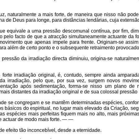
 Luz, naturalmente a mais forte, de maneira que nisso não po
ana de Deus para longe, para distâncias lendárias, cuja exten
, que equivale a uma pressão descomunal contínua, por fim, d
o pelo facto de que a atracção simultaneamente actuante da fo
 o movimento que apenas impele para frente. Originam-se ass
a além de certo ponto e o subsequente retraimento provocado p
ressão da irradiação directa diminuiu, origina-se naturalmen
forte irradiação original, é, contudo, sempre ainda amparad
 da irradiação, pelo que, por sua vez, surgem novos movim
entação após sedimentação, forma-se nisso um plano de mo
mais distantes da irradiação original e de sua colossal pressão
nde se congregam e se mantêm determinadas espécies, conform
sicos do espiritual, no lugar mais elevado da Criação, seguin
as espécies mais perfeitas fiquem mais no alto, mais próxima
de actuar de modo mais forte. — —
de efeito tão inconcebível, desde a eternidade.