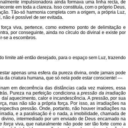
ionalmente impulsionadora ainda formava uma linha recta, de
cente em toda a clareza. Isso constituía, com o próprio Deus,
ação. Tão-só harmonia completa com a origem, a própria Luz,
, não é possível de ser evitada.
força viva, pertence, como extremo ponto de delimitação e
a, por conseguinte, ainda no círculo do divinal e existe por
ir-se a escombros.
do limite até então desejado, para o espaço sem Luz, trazendo
 restar apenas uma esfera da pureza divina, onde jamais pode
cia da criatura humana, que só
nela
pode estar consciente! —
ginam em decorrência das distâncias cada vez maiores, essa
 trás. Pureza na perfeição condiciona a
pressão da irradiação
daí aquecimento, calor e incandescência. A pressão, por sua
ça, mas não são a própria força. Por isso, as irradiações na
pectiva pressão. Onde, portanto, não houver irradiações na
radia, e a paralisação é o nada, a imobilidade, chamada de
o divino, intermediado por um enviado de Deus encarnado na
e força
viva, que naturalmente não pode ser tão forte como a