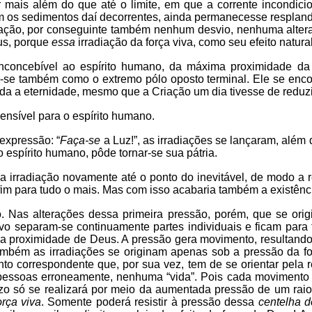
r mais além do que até o limite, em que a corrente incondic
m os sedimentos daí decorrentes, ainda permanecesse resplande
urvação, por conseguinte também nenhum desvio, nenhuma alter
eus, porque
essa
irradiação da força viva, como seu efeito natural
inconcebível ao espírito humano, da máxima proximidade da 
-se também como o extremo pólo oposto terminal. Ele se encontr
oda a eternidade, mesmo que a Criação um dia tivesse de reduz
ensível para o espírito humano.
expressão: “
Faça-se
a Luz!”, as irradiações se lançaram, além 
 espírito humano, pôde tornar-se sua pátria.
r a irradiação novamente até o ponto do inevitável, de modo a
 fim para tudo o mais. Mas com isso acabaria também a existên
o. Nas alterações dessa primeira pressão, porém, que se ori
sivo separam-se continuamente partes individuais e ficam para
a proximidade de Deus. A pressão gera movimento, resultando 
também as irradiações se originam apenas sob a pressão da for
correspondente que, por sua vez, tem de se orientar pela res
ssoas erroneamente, nenhuma “vida”. Pois cada movimento ir
zo só se realizará por meio da aumentada pressão de um rai
rça viva
. Somente poderá resistir à pressão dessa
centelha d