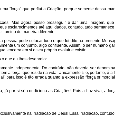
ma “força” que perflui a Criação, porque somente dessa mane
ações. Mas agora posso prosseguir e dar uma imagem, que r
us esclarecimentos até aqui dados, contudo, tudo permanec
 ilumino de maneira diferente.
 a pessoa pode colocar tudo o que foi dito na presente Men
almente um conjunto, algo confluente. Assim, o ser humano ga
l encerra em si o seu próprio evoluir e existir.
s o que eu lhes desenrolo:
amente independente. Do contrário, não deveria ser denomina
em a força, que reside na vida. Unicamente Ele, portanto, é a f
dial” para isso é tão errada quanto a expressão “força primord
a, já por si só condiciona as Criações! Pois a Luz viva, a for
xclusivamente na irradiação de Deus! Essa irradiação, contudo,