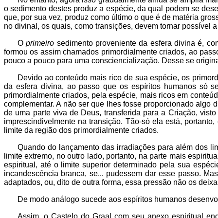
o sedimento destes produz a espécie, da qual podem se desen
que, por sua vez, produz como último o que é de matéria gros
no divinal, os quais, como transições, devem tornar possível a
O
primeiro
sedimento proveniente da esfera divina é, co
formou os assim chamados primordialmente criados, ao passo
pouco a pouco para uma consciencialização. Desse se origin
Devido ao conteúdo mais rico de sua espécie, os primord
da esfera divina, ao passo que os espíritos humanos só 
primordialmente criados, pela espécie, mais ricos em conteúd
complementar. A não ser que lhes fosse proporcionado algo di
de uma parte viva de Deus, transferida para a Criação, vis
imprescindivelmente na transição. Tão-só ela está, portanto,
limite da região dos primordialmente criados.
Quando do lançamento das irradiações para além dos limit
limite extremo, no outro lado, portanto, na parte mais espir
espiritual, até o limite superior determinado pela sua espéc
incandescência branca, se... pudessem dar esse passo. Mas 
adaptados, ou, dito de outra forma, essa pressão não os deixa
De modo análogo sucede aos espíritos humanos desenvolvi
Assim, o Castelo do Graal com seu anexo espiritual enc