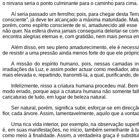
o nirvana seria o ponto culminante para o caminho para cima.
Aí seria passado um ferrolho; pois, para chegar desta Terr
consciente”, já deve ter alcançado a máxima maturidade. Mat
porém, como espírito consciente de si, amadurecido até esse 
não quer. Na esfera divina jamais conseguiria deleitar-se com 
encontra alegrias eternas e, com gratidão, nem mais pensa em 
Além disso, em seu pleno amadurecimento, ele é
necessá
de resistir a uma pressão ainda menos forte do que ele própri
A missão do espírito humano, pois, nessas camadas infer
irradiações da Luz, e assim poder actuar como mediador, atr
mais elevada e, repartindo, transmiti-la, a qual, purificando, d
Infelizmente, nisso a criatura humana procedeu mal. Bem
modo errado, porque aqui a criatura humana não somente fal
caricaturas de tudo, em lugar de beleza natural.
Ser natural, porém, significa subir, esforçar-se em direc
flor, cada árvore. Assim, lamentavelmente, aquilo que a von
Uma rica vida interior, por exemplo, na observação super
é, em suas manifestações, no início, também semelhante à ba
como meio à finalidade. Assim, a verdadeira graça é substit