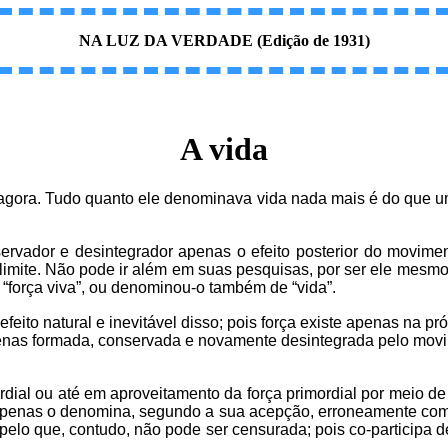
NA LUZ DA VERDADE (Edição de 1931)
A vida
é agora. Tudo quanto ele denominava vida nada mais é do que
onservador e desintegrador apenas o efeito posterior do movi
limite. Não pode ir além em suas pesquisas, por ser ele mesmo
“força viva”, ou denominou-o também de “vida”.
ito natural e inevitável disso; pois força existe apenas na pró
apenas formada, conservada e novamente desintegrada pelo movi
mordial ou até em aproveitamento da força primordial por meio
e apenas o denomina, segundo a sua acepção, erroneamente como 
elo que, contudo, não pode ser censurada; pois co-participa 