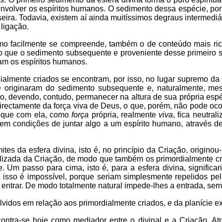
volver os espíritos humanos. O sedimento dessa espécie, por s
seira. Todavia, existem aí ainda muitíssimos degraus intermediá
 ligação.
mo facilmente se compreende, também o de conteúdo mais rico,
 que o sedimento subsequente e proveniente desse primeiro se
am os espíritos humanos.
ialmente criados se encontram, por isso, no lugar supremo da
se originaram do sedimento subsequente e, naturalmente, m
o, devendo, contudo, permanecer na altura de sua própria espéci
rectamente da força viva de Deus, o que, porém, não pode ocorr
to que com ela, como
força
própria, realmente
viva
, fica neutral
 em condições de juntar algo a um espírito humano, através de s
es da esfera divina, isto é, no princípio da Criação, origino
itualizada da Criação, de modo que também os primordialmente cr
ie. Um passo para cima, isto é, para a esfera divina, signifi
isso é impossível, porque seriam simplesmente repelidos pela
 entrar. De modo totalmente natural impede-lhes a entrada, sem
dos em relação aos primordialmente criados, e da planície ex
ontra-se hoje como mediador entre o divinal e a Criação. At