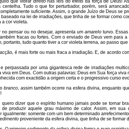
quilo que vibrar
direito
nas leis do efeito da força de Deus! A
a centelha. Tudo o que for perturbador, porém, será arrancado
completamente suficiente. Assim, o grande Juízo de Deus se pro
baseado na lei de irradiações, que tinha de se formar como con
 a cor violeta.
er no pensar ou no desejar, apresenta um
amarelo
turvo. Essas
 também fracas ou fortes. Com o enviado de Deus vem para a
 portanto, tudo quanto tiver a cor violeta terrena, ao passo que
ção, é mais forte ou mais fraca a irradiação. E, de acordo com
 e perpassada por uma gigantesca rede de irradiações multic
a viva em Deus. Com outras palavras: Deus em Sua força viva m
hecida com exactidão a origem certa e o progressivo curso evol
 o
branco
, assim também ocorre na esfera divina, enquanto q
!
, quero dizer que o espírito humano jamais pode se tornar b
 de produzir aquele grau máximo de calor. Assim, em sua 
r igualmente: somente com um bem determinado arrefecimento s
edimento
proveniente da esfera divina, que tinha de se formar d
. O primeiro sedimento da esfera divina forma o puro espiritu