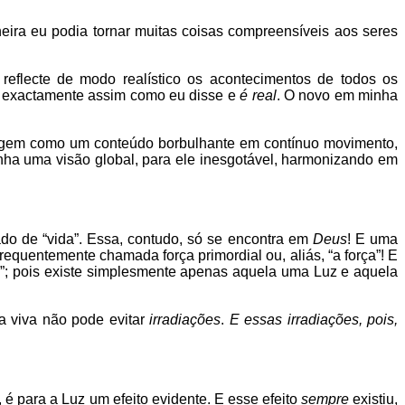
ira eu podia tornar muitas coisas compreensíveis aos seres
eflecte de modo realístico os acontecimentos de todos os
e exactamente assim como eu disse e
é real
. O novo em minha
sagem como um conteúdo borbulhante em contínuo movimento,
nha uma visão global, para ele inesgotável, harmonizando em
do de “vida”. Essa, contudo, só se encontra em
Deus
! E uma
requentemente chamada força primordial ou, aliás, “a força”! E
ial”; pois existe simplesmente apenas aquela uma Luz e aquela
ça viva não pode evitar
irradiações
.
E essas irradiações, pois,
 é para a Luz um efeito evidente. E esse efeito
sempre
existiu,