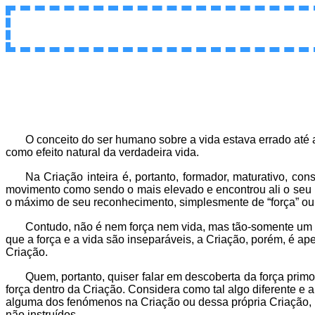
O conceito do ser humano sobre a vida estava errado at
como efeito natural da verdadeira vida.
Na Criação inteira é, portanto, formador, maturativo, c
movimento como sendo o mais elevado e encontrou ali o seu 
o máximo de seu reconhecimento, simplesmente de “força” ou 
Contudo, não é nem força nem vida, mas tão-somente um efe
que a força e a vida são inseparáveis, a Criação, porém, é 
Criação.
Quem, portanto, quiser falar em descoberta da força pri
força dentro da Criação. Considera como tal algo diferente 
alguma dos fenómenos na Criação ou dessa própria Criação, p
não instruídos.