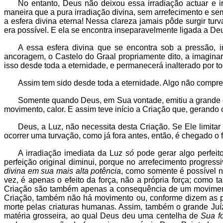
No entanto, Deus não deixou essa irradiação actuar e i
maneira que a pura irradiação divina, sem arrefecimento e se
a esfera divina eterna! Nessa clareza jamais pôde surgir t
era possível. E ela se encontra inseparavelmente ligada a D
A essa esfera divina que se encontra sob a pressão, 
ancoragem, o Castelo do Graal propriamente dito, a imaginar
isso desde toda a eternidade, e permanecerá inalterado por t
Assim tem sido desde toda a eternidade. Algo não compre
Somente quando Deus, em Sua vontade, emitiu a grande 
movimento, calor. E assim teve início a Criação que, gerando o
Deus, a Luz, não necessita desta Criação. Se Ele limita
ocorrer uma turvação, como já fora antes, então, é chegado o
A irradiação imediata da Luz
só
pode gerar algo perfeit
perfeição original diminui, porque no arrefecimento progres
divina em sua mais alta potência
, como somente é possível n
vez, é apenas o efeito da força, não a própria força; como 
Criação são também apenas a consequência de um movimento 
Criação, também não há movimento ou, conforme dizem as pe
morte pelas criaturas humanas. Assim, também o grande Juí
matéria grosseira, ao qual Deus deu uma centelha de
Sua fo