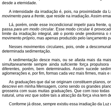
desde a eternidade.
A intensidade da irradiação é, pois, na proximidade da
movimento para a frente
, que reside na irradiação. Assim em
Lá, porém, onde esse incondicional impelir para frente
passa
para um modo circular
. Esse modo circular é provocad
limite da irradiação integral, até o ponto onde predomina
movimento
próprio
, mas apenas produzido pelo lançamento par
Nesses movimentos circulares, pois, onde a descomunal p
determinada sedimentação.
A sedimentação desce mais, ou se afasta mais da mais 
simultaneamente sempre ainda suficiente força propulsora
diferentes, porém, bem determinados. Assim sucede sedim
aglomerações e, por fim, formas cada vez mais firmes, mais e 
As graduações que daí se originam constituem planos, o
descrevi em minha Mensagem, como sendo os grandes planos bá
grosseira com suas muitas graduações. Que com isso todas 
natural, uma vez que sobre tais a atracção da força viva tem 
Conforme já disse, sempre existiu essa irradiação da Luz 