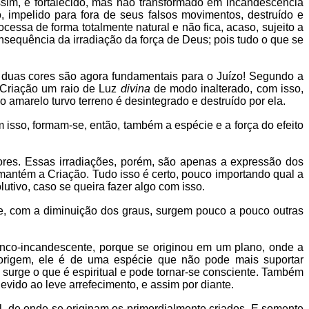
ssim, é fortalecido, mas não transformado em incandescência
, impelido para fora de seus falsos movimentos, destruído e
cessa de forma totalmente natural e não fica, acaso, sujeito a
sequência da irradiação da força de Deus; pois tudo o que se
 duas cores são agora fundamentais para o Juízo! Segundo a
 Criação um raio de Luz
divina
de modo inalterado, com isso,
 o amarelo turvo terreno é desintegrado e destruído por ela.
 isso, formam-se, então, também a espécie e a força do efeito
ores. Essas irradiações, porém, são apenas a expressão dos
antém a Criação. Tudo isso é certo, pouco importando qual a
utivo, caso se queira fazer algo com isso.
ue, com a diminuição dos graus, surgem pouco a pouco outras
ranco-incandescente, porque se originou em um plano, onde a
origem, ele é de uma espécie que não pode mais suportar
urge o que é espiritual e pode tornar-se consciente. Também
evido ao leve arrefecimento, e assim por diante.
al, de onde se originam os primordialmente criados. E somente