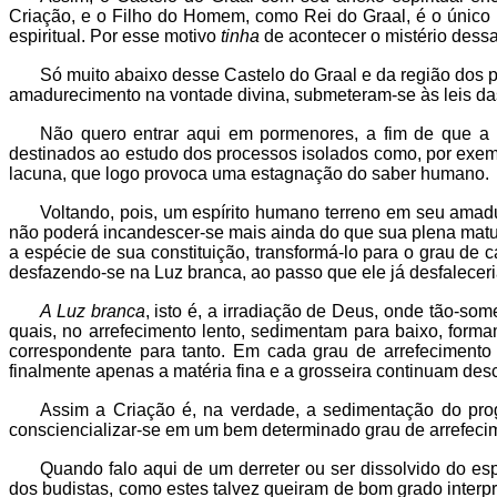
Criação, e o Filho do Homem, como Rei do Graal, é o único m
espiritual. Por esse motivo
tinha
de acontecer o mistério dessa
Só muito abaixo desse Castelo do Graal e da região dos p
amadurecimento na vontade divina, submeteram-se às leis da
Não quero entrar aqui em pormenores, a fim de que a i
destinados ao estudo dos processos isolados como, por exemp
lacuna, que logo provoca uma estagnação do saber humano.
Voltando, pois, um espírito humano terreno em seu amadu
não poderá incandescer-se mais ainda do que sua plena matur
a espécie de sua constituição, transformá-lo para o grau de 
desfazendo-se na Luz branca, ao passo que ele já desfaleceri
A Luz branca
, isto é, a irradiação de Deus, onde tão-so
quais, no arrefecimento lento, sedimentam para baixo, form
correspondente para tanto. Em cada grau de arrefecimento f
finalmente apenas a matéria fina e a grosseira continuam des
Assim a Criação é, na verdade, a sedimentação do prog
consciencializar-se em um bem determinado grau de arrefecim
Quando falo aqui de um derreter ou ser dissolvido do es
dos budistas, como estes talvez queiram de bom grado interp