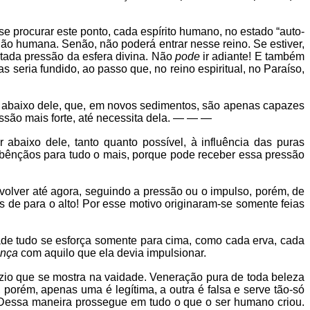
-se procurar este ponto, cada espírito humano, no estado “auto-
ão humana. Senão, não poderá entrar nesse reino. Se estiver,
ntada pressão da esfera divina. Não
pode
ir adiante! E também
s seria fundido, ao passo que, no reino espiritual, no Paraíso,
 abaixo dele, que, em novos sedimentos, são apenas capazes
essão mais forte, até necessita dela. — — —
 abaixo dele, tanto quanto possível, à influência das puras
o bênçãos para tudo o mais, porque pode receber essa pressão
volver até agora, seguindo a pressão ou o impulso, porém, de
de para o alto! Por esse motivo originaram-se somente feias
lidade tudo se esforça somente para cima, como cada erva, cada
nça
com aquilo que ela devia impulsionar.
azio que se mostra na vaidade. Veneração pura de toda beleza
porém, apenas uma é legítima, a outra é falsa e serve tão-só
o. Dessa maneira prossegue em tudo o que o ser humano criou.