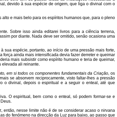
al, devido à sua espécie de origem, que liga o divinal com o
 alto e mais belo para os espíritos humanos que, para o pleno
 Sobre isso ainda editarei livros para a ciência terrena,
 assim por diante. Nada deve ser omitido, senão ocasiona uma
 sua espécie, portanto, ao início de uma pressão mais forte,
orça ainda mais intensificada devia fazer derreter e queimar
deria mais subsistir como espírito humano e teria de queimar,
 elevada ali reinante.
nto, em si todos os componentes fundamentais da Criação
, os
ais se absorvem reciprocamente, visto faltar-lhes a pressão
o divinal, depois o espiritual e a seguir o enteal, até que
iva. O espiritual, bem como o enteal, só podem formar-se e
 Deus.
, então, nesse limite não é de se considerar acaso o nirvana
enas do fenómeno na direcção da Luz para baixo, ao passo que