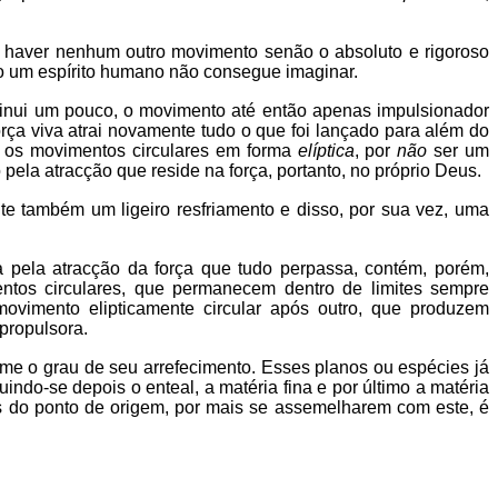
de haver nenhum outro movimento senão o absoluto e rigoroso
são um espírito humano não consegue imaginar.
iminui um pouco, o movimento até então apenas impulsionador
rça viva atrai novamente tudo o que foi lançado para além do
im os movimentos circulares em forma
elíptica
, por
não
ser um
ela atracção que reside na força, portanto, no próprio Deus.
te também um ligeiro resfriamento e disso, por sua vez, uma
a pela atracção da força que tudo perpassa, contém, porém,
entos circulares, que permanecem dentro de limites sempre
vimento elipticamente circular após outro, que produzem
 propulsora.
e o grau de seu arrefecimento. Esses planos ou espécies já
do-se depois o enteal, a matéria fina e por último a matéria
s do ponto de origem, por mais se assemelharem com este, é