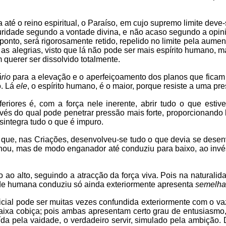
a até o reino espiritual, o Paraíso, em cujo supremo limite deve
uridade segundo a vontade divina, e não acaso segundo a opini
ponto, será rigorosamente retido, repelido no limite pela aume
as alegrias, visto que lá não pode ser mais espírito humano, ma
querer ser dissolvido totalmente.
rio
para a elevação e o aperfeiçoamento dos planos que ficam
o. Lá
ele
, o espírito humano, é o maior, porque resiste a uma pr
iores é, com a força nele inerente, abrir tudo o que estiver
avés do qual pode penetrar pressão mais forte, proporcionand
esintegra tudo o que é impuro.
 que, nas Criações, desenvolveu-se tudo o que devia se desen
hou, mas de modo enganador até conduziu para baixo, ao invés 
ção ao alto, seguindo a atracção da força viva. Pois na natura
tade humana conduziu só ainda exteriormente apresenta
semelha
ficial pode ser muitas vezes confundida exteriormente com o v
ixa cobiça; pois ambas apresentam certo grau de entusiasmo, 
uída pela vaidade, o verdadeiro servir, simulado pela ambiçã