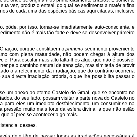
ua vez, produz o enteal, do qual se sedimenta a matéria fina
rios de cada uma das espécies básicas aqui citadas, inclusive
 pôde, por isso, tornar-se imediatamente auto-consciente, e
dimento não é mais tão forte e deve se desenvolver primeiro
 Criação, porque constituem o
primeiro
sedimento proveniente
esmo com plena maturidade, não podem chegar à altura dos
e. Para escalar mais alto falta-lhes algo, que não é possível
er pelo caminho natural de transição, mas sim teria de provir
izado o arrefecimento da irradiação, que do contrário ocorreria
ua directa irradiação própria, o que lhe possibilita passar o
u-se um anexo ao eterno Castelo do Graal, que se encontra no
iados, do seu lado, possam visitar a parte nova do Castelo no
caria para eles um imediato desfalecimento, um consumir-se na
 pressão muito mais forte da esfera divina, a que não estão
 que aí precise acontecer algo mais.
istencial desses.
ravés dele têm de passar todas as irradiações necessárias à