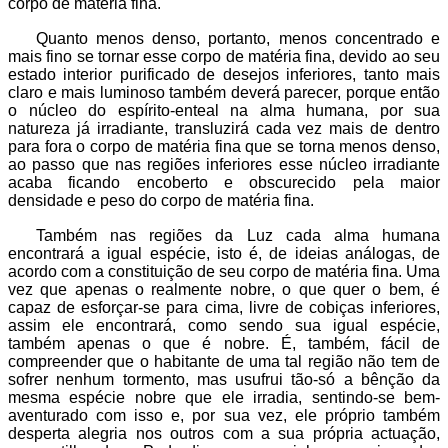
corpo de matéria fina.
Quanto menos denso, portanto, menos concentrado e
mais fino se tornar esse corpo de matéria fina, devido ao seu
estado interior purificado de desejos inferiores, tanto mais
claro e mais luminoso também deverá parecer, porque então
o núcleo do espírito-enteal na alma humana, por sua
natureza já irradiante, transluzirá cada vez mais de dentro
para fora o corpo de matéria fina que se torna menos denso,
ao passo que nas regiões inferiores esse núcleo irradiante
acaba ficando encoberto e obscurecido pela maior
densidade e peso do corpo de matéria fina.
Também nas regiões da Luz cada alma humana
encontrará a igual espécie, isto é, de ideias análogas, de
acordo com a constituição de seu corpo de matéria fina. Uma
vez que apenas o realmente nobre, o que quer o bem, é
capaz de esforçar-se para cima, livre de cobiças inferiores,
assim ele encontrará, como sendo sua igual espécie,
também apenas o que é nobre. É, também, fácil de
compreender que o habitante de uma tal região não tem de
sofrer nenhum tormento, mas usufrui tão-só a bênção da
mesma espécie nobre que ele irradia, sentindo-se bem-
aventurado com isso e, por sua vez, ele próprio também
desperta alegria nos outros com a sua própria actuação,