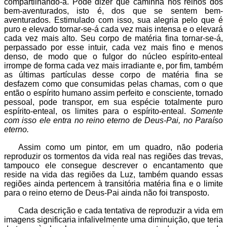
compartilhando-a. Pode dizer que caminha nos reinos dos
bem-aventurados, isto é, dos que se sentem bem-
aventurados. Estimulado com isso, sua alegria pelo que é
puro e elevado tornar-se-á cada vez mais intensa e o elevará
cada vez mais alto. Seu corpo de matéria fina tornar-se-á,
perpassado por esse intuir, cada vez mais fino e menos
denso, de modo que o fulgor do núcleo espírito-enteal
irrompe de forma cada vez mais irradiante e, por fim, também
as últimas partículas desse corpo de matéria fina se
desfazem como que consumidas pelas chamas, com o que
então o espírito humano assim perfeito e consciente, tornado
pessoal, pode transpor, em sua espécie totalmente puro
espírito-enteal, os limites para o espírito-enteal.
Somente
com isso ele entra no reino eterno de Deus-Pai, no Paraíso
eterno.
Assim como um pintor, em um quadro, não poderia
reproduzir os tormentos da vida real nas regiões das trevas,
tampouco ele consegue descrever o encantamento que
reside na vida das regiões da Luz, também quando essas
regiões ainda pertencem à transitória matéria fina e o limite
para o reino eterno de Deus-Pai ainda não foi transposto.
Cada descrição e cada tentativa de reproduzir a vida em
imagens significaria infalivelmente uma diminuição, que teria