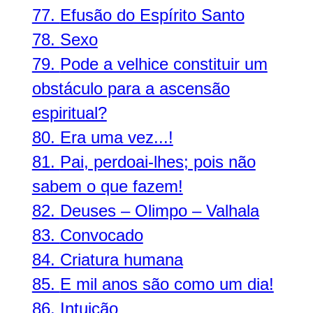
77.
Efusão do Espírito Santo
78.
Sexo
79.
Pode a velhice constituir um
obstáculo para a ascensão
espiritual?
80.
Era uma vez...!
81.
Pai, perdoai-lhes; pois não
sabem o que fazem!
82.
Deuses – Olimpo – Valhala
83.
Convocado
84.
Criatura humana
85.
E mil anos são como um dia!
86.
Intuição