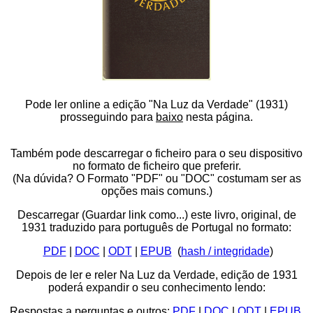
Pode ler online a edição "Na Luz da Verdade" (1931)
prosseguindo para
baixo
nesta página.
Também pode descarregar o ficheiro para o seu dispositivo
no formato de ficheiro que preferir.
(Na dúvida? O Formato "PDF" ou "DOC" costumam ser as
opções mais comuns.)
Descarregar (Guardar link como...) este livro, original, de
1931 traduzido para português de Portugal no formato:
PDF
|
DOC
|
ODT
|
EPUB
(
hash / integridade
)
Depois de ler e reler Na Luz da Verdade, edição de 1931
poderá expandir o seu conhecimento lendo:
Respostas a perguntas e outros:
PDF
|
DOC
|
ODT
|
EPUB