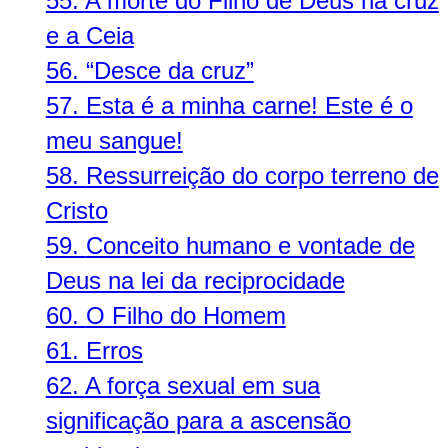
55.
A morte do Filho de Deus na cruz
e a Ceia
56.
“Desce da cruz”
57.
Esta é a minha carne! Este é o
meu sangue!
58.
Ressurreição do corpo terreno de
Cristo
59.
Conceito humano e vontade de
Deus na lei da reciprocidade
60.
O Filho do Homem
61.
Erros
62.
A força sexual em sua
significação para a ascensão