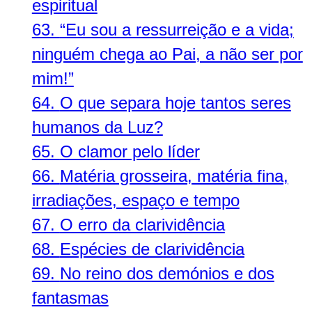
espiritual
63.
“Eu sou a ressurreição e a vida;
ninguém chega ao Pai, a não ser por
mim!”
64.
O que separa hoje tantos seres
humanos da Luz?
65.
O clamor pelo líder
66.
Matéria grosseira, matéria fina,
irradiações, espaço e tempo
67.
O erro da clarividência
68.
Espécies de clarividência
69.
No reino dos demónios e dos
fantasmas