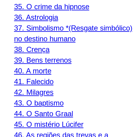
35.
O crime da hipnose
36.
Astrologia
37.
Simbolismo *(Resgate simbólico)
no destino humano
38.
Crença
39.
Bens terrenos
40.
A morte
41.
Falecido
42.
Milagres
43.
O baptismo
44.
O Santo Graal
45.
O mistério Lúcifer
46.
As regiões das trevas e a