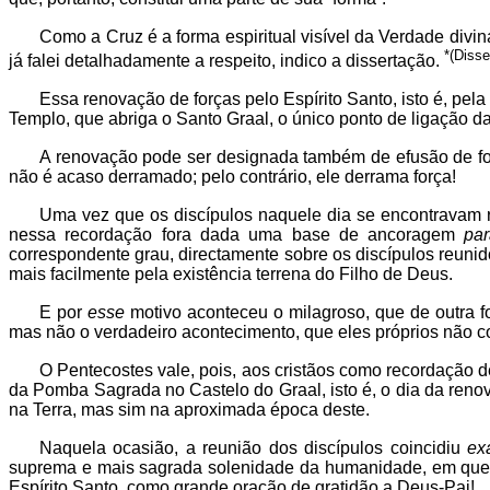
Como a Cruz é a forma espiritual visível da Verdade divin
*(Disse
já falei detalhadamente a respeito, indico a dissertação.
Essa renovação de forças pelo Espírito Santo, isto é, pe
Templo, que abriga o Santo Graal, o único ponto de ligação 
A renovação pode ser designada também de efusão de forç
não é acaso derramado; pelo contrário, ele derrama força!
Uma vez que os discípulos naquele dia se encontravam re
nessa recordação fora dada uma base de ancoragem
pa
correspondente grau, directamente sobre os discípulos reunid
mais facilmente pela existência terrena do Filho de Deus.
E por
esse
motivo aconteceu o milagroso, que de outra fo
mas não o verdadeiro acontecimento, que eles próprios não 
O Pentecostes vale, pois, aos cristãos como recordação
da Pomba Sagrada no Castelo do Graal, isto é, o dia da ren
na Terra, mas sim na aproximada época deste.
Naquela ocasião, a reunião dos discípulos coincidiu
ex
suprema e mais sagrada solenidade da humanidade, em que o
Espírito Santo, como grande oração de gratidão a Deus-Pai!