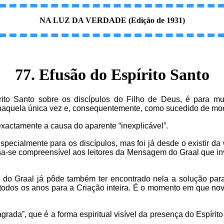
NA LUZ DA VERDADE (Edição de 1931)
77. Efusão do Espírito Santo
írito Santo sobre os discípulos do Filho de Deus, é para m
naquela única vez e, consequentemente, como sucedido de modo
xactamente a causa do aparente “inexplicável”.
 especialmente para os discípulos, mas foi já desde o existir
rna-se compreensível aos leitores da Mensagem do Graal que i
 Graal já pôde também ter encontrado nela a solução para i
todos os anos para a Criação inteira. É o momento em que nov
da”, que é a forma espiritual visível da presença do Espírito 