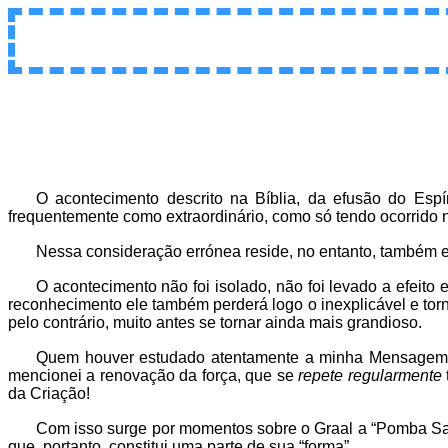
O acontecimento descrito na Bíblia, da efusão do Esp
frequentemente como extraordinário, como só tendo ocorrido 
Nessa consideração errónea reside, no entanto, também e
O acontecimento não foi isolado, não foi levado a efeito
reconhecimento ele também perderá logo o inexplicável e to
pelo contrário, muito antes se tornar ainda mais grandioso.
Quem houver estudado atentamente a minha Mensagem do
mencionei a renovação da força, que se
repete regularmente
da Criação!
Com isso surge por momentos sobre o Graal a “Pomba Sagra
que, portanto, constitui uma parte de sua “forma”.