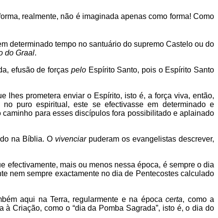
forma, realmente, não é imaginada apenas como forma! Como
 bem determinado tempo no santuário do supremo Castelo ou do
o do Graal
.
da, efusão de forças
pelo
Espírito Santo, pois o Espírito Santo
es prometera enviar o Espírito, isto é, a força viva, então,
no puro espiritual, este se efectivasse em determinado e
 caminho para esses discípulos fora possibilitado e aplainado
ido na Bíblia. O
vivenciar
puderam os evangelistas descrever,
ue efectivamente, mais ou menos nessa época, é sempre o dia
ente nem sempre exactamente no dia de Pentecostes calculado
ambém aqui na Terra, regularmente e na época
certa
, como a
à Criação, como o “dia da Pomba Sagrada”, isto é, o dia do