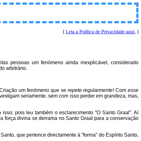
[
Leia a Política de Privacidade aqui.
]
uitas pessoas um fenómeno ainda inexplicável, considerado
 arbitrário.
 da Criação um fenómeno que se
repete regularmente
! Com
esse
nvestigam seriamente, sem com isso perder em grandeza, mas,
sso; pois leu também o esclarecimento “O Santo Graal”. Aí
a força divina se derrama no Santo Graal para a conservação
Santo, que pertence directamente à “forma” do Espírito Santo,