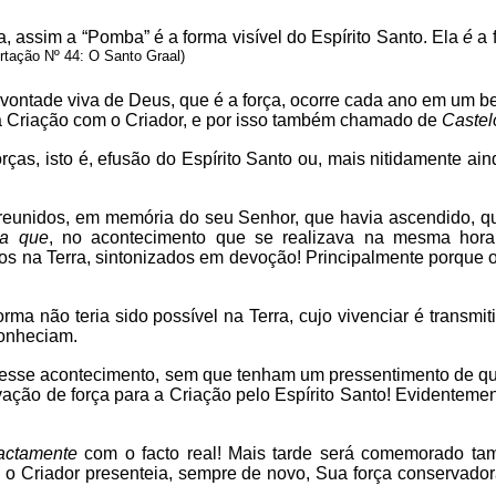
a, assim a “Pomba” é a forma visível do Espírito Santo. Ela
é
a 
rtação Nº 44: O Santo Graal)
la vontade viva de Deus, que é a força, ocorre cada ano em um
da Criação com o Criador, e por isso também chamado de
Castel
as, isto é, efusão do Espírito Santo ou, mais nitidamente ain
unidos, em memória do seu Senhor, que havia ascendido, que lh
ra que
, no acontecimento que se realizava na mesma hora 
os na Terra, sintonizados em devoção! Principalmente porque o
rma não teria sido possível na Terra, cujo vivenciar é transmit
conheciam.
 desse acontecimento, sem que tenham um pressentimento de q
ovação de força para a Criação pelo Espírito Santo! Evidentem
actamente
com o facto real! Mais tarde será comemorado t
 Criador presenteia, sempre de novo, Sua força conservadora 