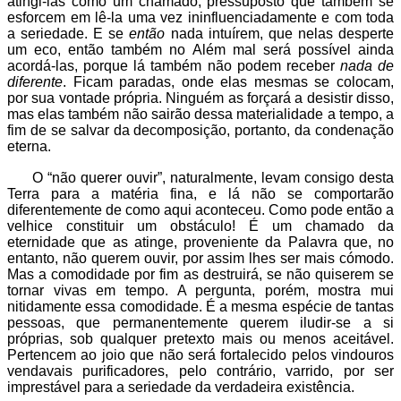
atingi-las como um chamado, pressuposto que também se
esforcem em lê-la uma vez ininfluenciadamente e com toda
a seriedade. E se
então
nada intuírem, que nelas desperte
um eco, então também no Além mal será possível ainda
acordá-las, porque lá também não podem receber
nada de
diferente
. Ficam paradas, onde elas mesmas se colocam,
por sua vontade própria. Ninguém as forçará a desistir disso,
mas elas também não sairão dessa materialidade a tempo, a
fim de se salvar da decomposição, portanto, da condenação
eterna.
O “não querer ouvir”, naturalmente, levam consigo desta
Terra para a matéria fina, e lá não se comportarão
diferentemente de como aqui aconteceu. Como pode então a
velhice constituir um obstáculo! É um chamado da
eternidade que as atinge, proveniente da Palavra que, no
entanto, não querem ouvir, por assim lhes ser mais cómodo.
Mas a comodidade por fim as destruirá, se não quiserem se
tornar vivas em tempo. A pergunta, porém, mostra mui
nitidamente essa comodidade. É a mesma espécie de tantas
pessoas, que permanentemente querem iludir-se a si
próprias, sob qualquer pretexto mais ou menos aceitável.
Pertencem ao joio que não será fortalecido pelos vindouros
vendavais purificadores, pelo contrário, varrido, por ser
imprestável para a seriedade da verdadeira existência.