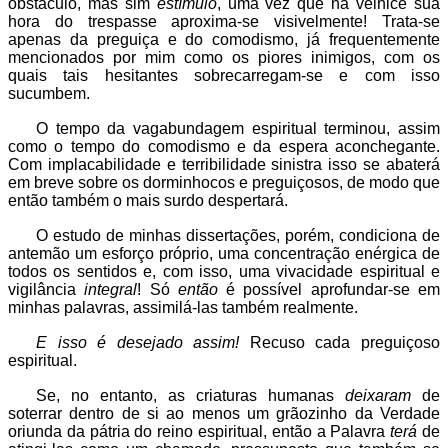
obstáculo, mas sim
estímulo
, uma vez que na velhice sua
hora do trespasse aproxima-se visivelmente! Trata-se
apenas da preguiça e do comodismo, já frequentemente
mencionados por mim como os piores inimigos, com os
quais tais hesitantes sobrecarregam-se e com isso
sucumbem.
O tempo da vagabundagem espiritual terminou, assim
como o tempo do comodismo e da espera aconchegante.
Com implacabilidade e terribilidade sinistra isso se abaterá
em breve sobre os dorminhocos e preguiçosos, de modo que
então também o mais surdo despertará.
O estudo de minhas dissertações, porém, condiciona de
antemão um esforço próprio, uma concentração enérgica de
todos os sentidos e, com isso, uma vivacidade espiritual e
vigilância
integral
! Só
então
é possível aprofundar-se em
minhas palavras, assimilá-las também realmente.
E isso é desejado assim!
Recuso cada preguiçoso
espiritual.
Se, no entanto, as criaturas humanas
deixaram
de
soterrar dentro de si ao menos um grãozinho da Verdade
oriunda da pátria do reino espiritual, então a Palavra
terá
de