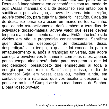
Deus está integralmente em concordância com teu modo de
agir.
Dessa
maneira o dia de descanso será então por ti
santificado; pois alcançou, através de serena introspecção,
aquele
conteúdo, para cuja finalidade foi instituído. Cada dia
de descanso tornar-se-á assim um marco no teu caminho,
que, agindo retroactivamente, dará também a teus dias de
actividade grosso-material
aquele
valor, que esses devem
ter para o amadurecimento da tua alma. Então não terão sido
vividos em vão, e progredirás constantemente. Santificar
quer dizer não desperdiçar. Se descuidares disso,
desperdiçarás teu tempo, o qual te foi concedido para o
amadurecimento e, após a transição universal, que agora
começa a envolver-vos lentamente com seus raios, apenas
pouco tempo ainda será dado para recuperar o que foi
negligenciado, pressuposto que empregueis aí toda a
energia que vos restou. Santificai, por isso, o dia de
descanso! Seja em vossa casa ou, melhor ainda, em
contacto com a natureza, que vos auxilia a despertar no
pensar e no intuir! Cumpri assim o mandamento do Senhor.
É para
vosso proveito
!
<
^
>
Actualização mais recente desta página: 4 de Março de 2020