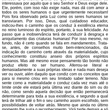
interessava por aquilo que o seu Senhor e Deus exige dele.
Ele, porém, com isso não
exige
nada, mas
dá
com amor a
todos os seres humanos o que urgentemente necessitam!
Pois fora observado pela Luz como os seres humanos se
transviaram. Por isso, Deus, qual cuidadoso educador,
indicou-lhes o caminho que os conduz à existência eterna
no reino luminoso do espírito, portanto, à sua felicidade. Ao
passo que a inobservância terá de conduzir à desgraça e
aniquilamento das criaturas humanas! Por isso mesmo, no
fundo, não é certo quando se fala em
mandamentos
. Trata-
se, antes, de conselhos muito bem-intencionados, da
indicação do caminho certo através da materialidade, cujo
conhecimento constituiu anseio dos próprios espíritos
humanos. Mas até mesmo esse pensamento tão bonito não
produz efeito no ser humano. Aferrou-se literal e
demasiadamente a suas próprias ideias e nada mais deseja
ver ou ouvir, além daquilo que condiz com os conceitos que
para si mesmo criou em seu limitado saber terreno. Não
sente como a materialidade o conduz cada vez mais até o
limite onde ele estará pela última vez diante do sim ou do
não, como sendo
aquela
decisão que então permanecerá
determinante para toda a sua existência, e segundo a qual
terá de trilhar até o fim o seu caminho assim escolhido, sem
possibilidades de voltar atrás. Mesmo que ainda no último
momento lhe surja o reconhecimento. Virá tarde demais e só