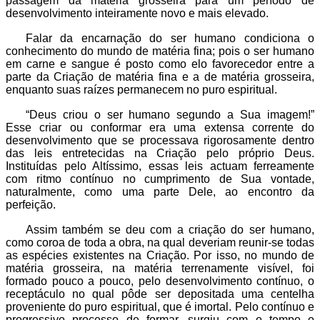
passagem da matéria grosseira para um período de
desenvolvimento inteiramente novo e mais elevado.
Falar da encarnação do ser humano condiciona o
conhecimento do mundo de matéria fina; pois o ser humano
em carne e sangue é posto como elo favorecedor entre a
parte da Criação de matéria fina e a de matéria grosseira,
enquanto suas raízes permanecem no puro espiritual.
“
Deus criou o ser humano segundo a Sua imagem!”
Esse criar ou conformar era uma extensa corrente do
desenvolvimento que se processava rigorosamente dentro
das leis entretecidas na Criação pelo próprio Deus.
Instituídas pelo Altíssimo, essas leis actuam ferreamente
com ritmo contínuo no cumprimento de Sua vontade,
naturalmente, como uma parte Dele, ao encontro da
perfeição.
Assim também se deu com a criação do ser humano,
como coroa de toda a obra, na qual deveriam reunir-se todas
as espécies existentes na Criação. Por isso, no mundo de
matéria grosseira, na matéria terrenamente visível, foi
formado pouco a pouco, pelo desenvolvimento contínuo, o
receptáculo no qual pôde ser depositada uma centelha
proveniente do puro espiritual, que é imortal. Pelo contínuo e
progressivo processo de formar, surgiu com o tempo o