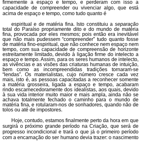
firmemente a espaço e tempo, e perderam com isso a
capacidade de compreender ou vivenciar algo, que está
acima de espaço e tempo, como tudo quanto é
espiritual e de matéria fina. Isto constituiu a
separação
total do Paraíso propriamente dito e do mundo de matéria
fina, provocada por eles mesmos; pois então era inevitável
que não mais pudessem “compreender” tudo quanto fosse
de matéria fino-espiritual, que não conhece nem espaço nem
tempo, com sua capacidade de compreensão de horizonte
estreitamente limitado, devido à ligação firme do intelecto a
espaço e tempo. Assim, para os seres humanos de intelecto,
as vivências e as visões das criaturas humanas de intuição,
bem como as incompreendidas tradições tornaram-se
“lendas”. Os materialistas, cujo número cresce cada vez
mais, isto é, as pessoas capacitadas a reconhecer somente
a matéria grosseira, ligada a espaço e tempo, acabaram
rindo escarnecedoramente dos idealistas, aos quais, devido
à sua vida interior muito maior e mais ampla, ainda não se
achava totalmente fechado o caminho para o mundo de
matéria fina, e rotularam-nos de sonhadores, quando não de
tolos ou até de impostores.
Hoje, contudo, estamos finalmente perto da hora em que
surgirá o próximo grande período na Criação, que será de
progresso incondicional e trará o que já o primeiro período
com a encarnação do ser humano devia trazer: o nascimento