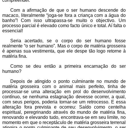
compreender.
Com a afirmação de que o ser humano descende do
macaco, literalmente “joga-se fora a criança com a água do
banho”! Com isso ultrapassa-se muito o objectivo. Um
processo parcial é elevado como facto único e total. Aí falta o
essencial!
Seria acertado, se o corpo do ser humano fosse
realmente “o ser humano”. Mas o corpo de matéria grosseira
é apenas sua vestimenta, que ele despe tão logo retorne à
matéria fina.
Como se deu então a primeira encarnação do ser
humano?
Depois de atingido o ponto culminante no mundo de
matéria grosseira com o animal mais perfeito, tinha de
processar-se uma alteração em prol do desenvolvimento
contínuo, se nenhuma estagnação devesse ocorrer, a qual,
com seus perigos, poderia tornar-se um retrocesso. E essa
alteração fora prevista e ocorreu: Saído como centelha
espiritual, peregrinando através do mundo de matéria fina,
renovando e elevando tudo, encontrava-se em seu limite, no
momento em que o receptáculo de matéria grosseira terrenal
atingira o ponto culminante de seu desenvolvimento, o ser