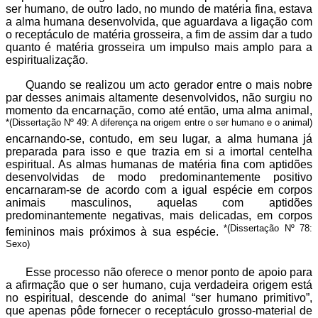
ser humano, de outro lado, no mundo de matéria fina, estava
a alma humana desenvolvida, que aguardava a ligação com
o receptáculo de matéria grosseira, a fim de assim dar a tudo
quanto é matéria grosseira um impulso mais amplo para a
espiritualização.
Quando se realizou um acto gerador entre o mais nobre
par desses animais altamente desenvolvidos, não surgiu no
momento da encarnação, como até então, uma alma animal,
*(Dissertação Nº 49: A diferença na origem entre o ser humano e o animal)
encarnando-se, contudo, em seu lugar, a alma humana já
preparada para isso e que trazia em si a imortal centelha
espiritual. As almas humanas de matéria fina com aptidões
desenvolvidas de modo predominantemente positivo
encarnaram-se de acordo com a igual espécie em corpos
animais masculinos, aquelas com aptidões
predominantemente negativas, mais delicadas, em corpos
*(Dissertação Nº 78:
femininos mais próximos à sua espécie.
Sexo)
Esse processo não oferece o menor ponto de apoio para
a afirmação que o ser humano, cuja verdadeira origem está
no espiritual, descende do animal “ser humano primitivo”,
que apenas pôde fornecer o receptáculo grosso-material de