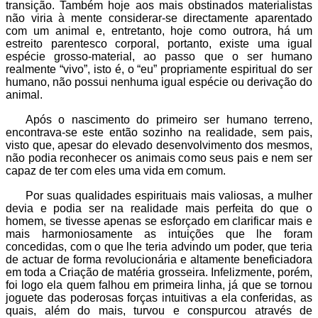
transição. Também hoje aos mais obstinados materialistas
não viria à mente considerar-se directamente aparentado
com um animal e, entretanto, hoje como outrora, há um
estreito parentesco corporal, portanto, existe uma igual
espécie grosso-material, ao passo que o ser humano
realmente “vivo”, isto é, o “eu” propriamente espiritual do ser
humano, não possui nenhuma igual espécie ou derivação do
animal.
Após o nascimento do primeiro ser humano terreno,
encontrava-se este então sozinho na realidade, sem pais,
visto que, apesar do elevado desenvolvimento dos mesmos,
não podia reconhecer os animais como seus pais e nem ser
capaz de ter com eles uma vida em comum.
Por suas qualidades espirituais mais valiosas, a mulher
devia e podia ser na realidade mais perfeita do que o
homem, se tivesse apenas se esforçado em clarificar mais e
mais harmoniosamente as intuições que lhe foram
concedidas, com o que lhe teria advindo um poder, que teria
de actuar de forma revolucionária e altamente beneficiadora
em toda a Criação de matéria grosseira. Infelizmente, porém,
foi logo ela quem falhou em primeira linha, já que se tornou
joguete das poderosas forças intuitivas a ela conferidas, as
quais, além do mais, turvou e conspurcou através de