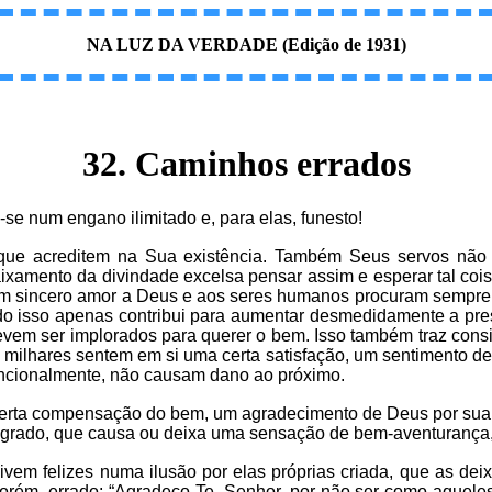
NA LUZ DA VERDADE (Edição de 1931)
32. Caminhos errados
e num engano ilimitado e, para elas, funesto!
 que acreditem na Sua existência. Também Seus servos não 
baixamento da divindade excelsa pensar assim e esperar tal co
em sincero amor a Deus e aos seres humanos procuram sempre 
Tudo isso apenas contribui para aumentar desmedidamente a pre
evem ser implorados para querer o bem. Isso também traz consig
e milhares sentem em si uma certa satisfação, um sentimento d
tencionalmente, não causam dano ao próximo.
 certa compensação do bem, um agradecimento de Deus por su
rado, que causa ou deixa uma sensação de bem-aventurança, 
vem felizes numa ilusão por elas próprias criada, que as de
orém, errado: “Agradeço-Te, Senhor, por não ser como aquele