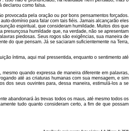
á declarou como falsa.
ção provocada pela oração ou por bons pensamentos forçados.
to-domínio para falar com tais fiéis. Jamais alcançarão eles
sunção espiritual, que consideram humildade. Muitos dos que
sua presunçosa humildade que, na verdade, não se apresentam
alavras piedosas. Seus rogos são exigências, sua maneira de
nte do que pensam. Já se saciaram suficientemente na Terra,
ição íntima, aqui mal pressentida, enquanto o sentimento até
ia, mesmo quando expressa de maneira diferente em palavras,
 rogando até as criaturas humanas com sua mensagem, e sim
s dos seus ouvintes para, dessa maneira, estimulá-los a se
nte abandonará às trevas todos os maus, até mesmo todos os
ndamente tudo quanto consideram certo, a fim de que possam
Actualização mais recente desta página: 4 de Março de 2020