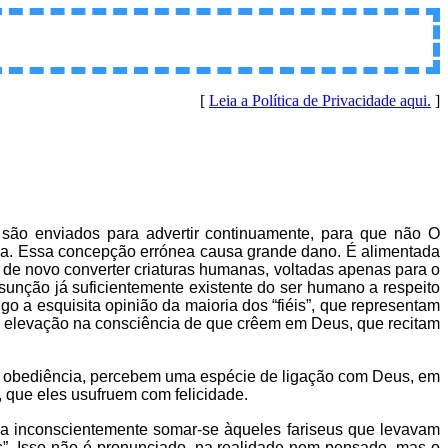
[
Leia a Política de Privacidade aqui.
]
são enviados para advertir continuamente, para que não O
isa. Essa concepção errónea causa grande dano. É alimentada
de novo converter criaturas humanas, voltadas apenas para o
sunção já suficientemente existente do ser humano a respeito
o a esquisita opinião da maioria dos “fiéis”, que representam
e elevação na consciência de que crêem em Deus, que recitam
a obediência, percebem uma espécie de ligação com Deus, em
que eles usufruem com felicidade.
ixa inconscientemente somar-se àqueles fariseus que levavam
s”. Isso não é pronunciado, na realidade nem pensado, mas o