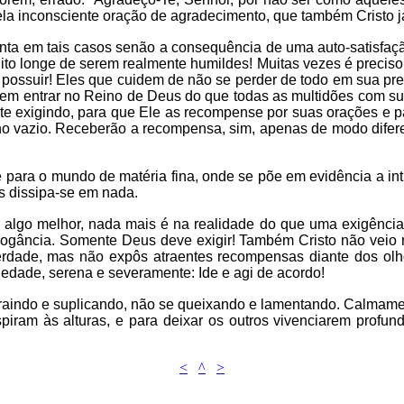
uela inconsciente oração de agradecimento, que também Cristo j
senta em tais casos senão a consequência de uma auto-satisfa
longe de serem realmente humildes! Muitas vezes é preciso au
possuir! Eles que cuidem de não se perder de todo em sua pre
ade em entrar no Reino de Deus do que todas as multidões com 
e exigindo, para que Ele as recompense por suas orações e p
lho vazio. Receberão a recompensa, sim, apenas de modo difere
para o mundo de matéria fina, onde se põe em evidência a intu
 dissipa-se em nada.
de algo melhor, nada mais é na realidade do que uma exigênc
rrogância. Somente Deus deve exigir! Também Cristo não veio
Verdade, mas não expôs atraentes recompensas diante dos olho
edade, serena e severamente: Ide e agi de acordo!
raindo e suplicando, não se queixando e lamentando. Calmame
piram às alturas, e para deixar os outros vivenciarem profu
<
^
>