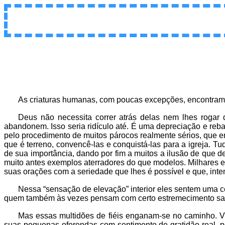
As criaturas humanas, com poucas excepções, encontram-s
Deus não necessita correr atrás delas nem lhes rogar
abandonem. Isso seria ridículo até. É uma depreciação e re
pelo procedimento de muitos párocos realmente sérios, que 
que é terreno, convencê-las e conquistá-las para a igreja. 
de sua importância, dando por fim a muitos a ilusão de que d
muito antes exemplos aterradores do que modelos. Milhares 
suas orações com a seriedade que lhes é possível e que, in
Nessa “sensação de elevação” interior eles sentem uma
quem também às vezes pensam com certo estremecimento sag
Mas essas multidões de fiéis enganam-se no caminho. Vi
suas pequenas oferendas com sentimento de gratidão real, p