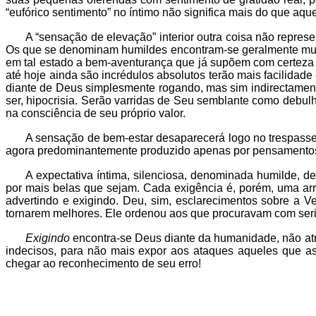
“eufórico sentimento” no íntimo não significa mais do que aq
A “sensação de elevação” interior outra coisa não repre
Os que se denominam humildes encontram-se geralmente muito 
em tal estado a bem-aventurança que já supõem com certeza 
até hoje ainda são incrédulos absolutos terão mais facilid
diante de Deus simplesmente rogando, mas sim indirectament
ser, hipocrisia. Serão varridas de Seu semblante como debu
na consciência de seu próprio valor.
A sensação de bem-estar desaparecerá logo no trespasse 
agora predominantemente produzido apenas por pensamentos
A expectativa íntima, silenciosa, denominada humilde, 
por mais belas que sejam. Cada exigência é, porém, uma a
advertindo e exigindo. Deu, sim, esclarecimentos sobre a 
tornarem melhores. Ele ordenou aos que procuravam com seri
Exigindo
encontra-se Deus diante da humanidade, não at
indecisos, para não mais expor aos ataques aqueles que as
chegar ao reconhecimento de seu erro!