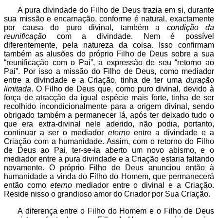
A pura divindade do Filho de Deus trazia em si, durante
sua missão e encarnação, conforme é natural, exactamente
por causa do puro divinal, também a
condição da
reunificação
com a divindade. Nem é possível
diferentemente, pela natureza da coisa. Isso confirmam
também as alusões do próprio Filho de Deus sobre a sua
“reunificação com o Pai”, a expressão de seu “retorno ao
Pai”. Por isso a missão do Filho de Deus, como mediador
entre a divindade e a Criação, tinha de ter uma
duração
limitada
. O Filho de Deus que, como puro divinal, devido à
força de atracção da igual espécie mais forte, tinha de ser
recolhido incondicionalmente para a origem divinal, sendo
obrigado também a permanecer lá, após ter deixado tudo o
que era extra-divinal nele aderido, não podia, portanto,
continuar a ser o mediador
eterno
entre a divindade e a
Criação com a humanidade. Assim, com o retorno do Filho
de Deus ao Pai, ter-se-ia aberto um novo abismo, e o
mediador entre a pura divindade e a Criação estaria faltando
novamente. O próprio Filho de Deus anunciou então à
humanidade a vinda do Filho do Homem, que permanecerá
então como
eterno
mediador entre o divinal e a Criação.
Reside nisso o grandioso amor do Criador por Sua Criação.
A diferença entre o Filho do Homem e o Filho de Deus