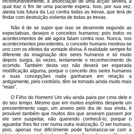
inconfundivelmente, a anunciação de uma acção severa, a
qual traz o fim de uma paciente espera. Isso, por sua vez,
atesta luta futura da Luz contra todas as trevas, que terá de
findar com destruição violenta de todas as trevas.
Não é de se supor que isso se desenrole segundo as
expectativas, desejos e conceitos humanos; pois
todos
os
acontecimentos de até agora falam contra isso. Nunca, nos
acontecimentos precedentes, o conceito humano mostrou-se
uno com os efeitos da vontade divina. A realidade sempre foi
diferente da imaginação dos seres humanos e só muito
depois surgia, às vezes, lentamente o reconhecimento do
ocorrido. Também desta vez não deverá ser esperada
modificação alguma, porque o conceito dos seres humanos
e suas concepções nada ganharam em relação a
antigamente, pelo contrário, têm se tornado ainda muito mais
“reais”.
O Filho do Homem! Um véu ainda paira por cima dele e
do seu tempo. Mesmo que em muitos espíritos desperte um
pressentimento vago, um anseio pelo dia de sua vinda, é
provável também que muitos dos que anseiam passem por
ele sem suspeitar, não querendo conhecê-lo, porque o
aguardar lhes fez crer numa outra realização. O ser humano,
pois, apenas mui dificilmente pode familiarizar-se com a