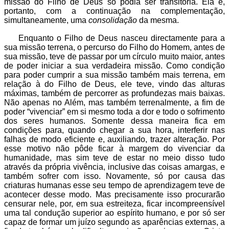
missão do Filho de Deus só podia ser transitória. Ela é,
portanto, com a continuação na complementação,
simultaneamente, uma
consolidação
da mesma.
Enquanto o Filho de Deus nasceu directamente para a
sua missão terrena, o percurso do Filho do Homem, antes de
sua missão, teve de passar por um círculo muito maior, antes
de poder iniciar a sua verdadeira missão. Como condição
para poder cumprir a sua missão também mais terrena, em
relação à do Filho de Deus, ele teve, vindo das alturas
máximas, também de percorrer as profundezas mais baixas.
Não apenas no Além, mas também terrenalmente, a fim de
poder “vivenciar” em si mesmo toda a dor e todo o sofrimento
dos seres humanos. Somente dessa maneira fica em
condições para, quando chegar a sua hora, interferir nas
falhas de modo eficiente e, auxiliando, trazer alteração. Por
esse motivo não pôde ficar à margem do vivenciar da
humanidade, mas sim teve de estar no meio disso tudo
através da própria vivência, inclusive das coisas amargas, e
também sofrer com isso. Novamente, só por causa das
criaturas humanas esse seu tempo de aprendizagem teve de
acontecer desse modo. Mas precisamente isso procurarão
censurar nele, por, em sua estreiteza, ficar incompreensível
uma tal condução superior ao espírito humano, e por só ser
capaz de formar um juízo segundo as aparências externas, a