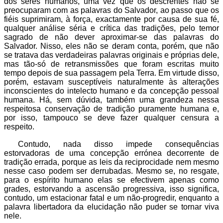
dos seres humanos, uma vez que os descrentes não se
preocuparam com as palavras do Salvador, ao passo que os
fiéis suprimiram, à força, exactamente por causa de sua fé,
qualquer análise séria e crítica das tradições, pelo temor
sagrado de não dever aproximar-se das palavras do
Salvador. Nisso, eles não se deram conta, porém, que não
se tratava das verdadeiras palavras originais e próprias dele,
mas tão-só de retransmissões que foram escritas muito
tempo depois de sua passagem pela Terra. Em virtude disso,
porém, estavam susceptíveis naturalmente às alterações
inconscientes do intelecto humano e da concepção pessoal
humana. Há, sem dúvida, também uma grandeza nessa
respeitosa conservação de tradição puramente humana e,
por isso, tampouco se deve fazer qualquer censura a
respeito.
Contudo, nada disso impede consequências
estorvadoras de uma concepção errónea decorrente de
tradição errada, porque as leis da reciprocidade nem mesmo
nesse caso podem ser derrubadas. Mesmo se, no resgate,
para o espírito humano elas se efectivem apenas como
grades, estorvando a ascensão progressiva, isso significa,
contudo, um estacionar fatal e um não-progredir, enquanto a
palavra libertadora da elucidação não puder se tornar viva
nele.