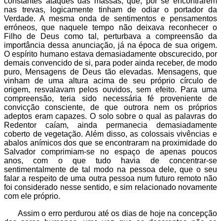
constantes ataques das massas, que, por se encontrarem
nas trevas, logicamente tinham de odiar o portador da
Verdade. A mesma onda de sentimentos e pensamentos
erróneos, que naquele tempo não deixava reconhecer o
Filho de Deus como tal, perturbava a compreensão da
importância dessa anunciação, já na época de sua origem.
O espírito humano estava demasiadamente obscurecido, por
demais convencido de si, para poder ainda receber, de modo
puro, Mensagens de Deus tão elevadas. Mensagens, que
vinham de uma altura acima de seu próprio círculo de
origem, resvalavam pelos ouvidos, sem efeito. Para uma
compreensão, teria sido necessária fé proveniente de
convicção consciente, de que outrora nem os próprios
adeptos eram capazes. O solo sobre o qual as palavras do
Redentor caíam, ainda permanecia demasiadamente
coberto de vegetação. Além disso, as colossais vivências e
abalos anímicos dos que se encontraram na proximidade do
Salvador comprimiam-se no espaço de apenas poucos
anos, com o que tudo havia de concentrar-se
sentimentalmente de tal modo na pessoa dele, que o seu
falar a respeito de uma outra pessoa num futuro remoto não
foi considerado nesse sentido, e sim relacionado novamente
com ele próprio.
Assim o erro perdurou até os dias de hoje na concepção