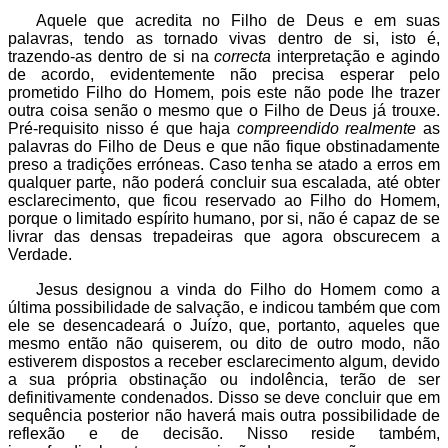
Aquele que acredita no Filho de Deus e em suas
palavras, tendo as tornado vivas dentro de si, isto é,
trazendo-as dentro de si na
correc
ta
interpretação e agindo
de acordo, evidentemente não precisa esperar pelo
prometido Filho do Homem, pois este não pode lhe trazer
outra coisa senão o mesmo que o Filho de Deus já trouxe.
Pré-requisito nisso é que haja
compreendido realmente
as
palavras do Filho de Deus e que não fique obstinadamente
preso a tradições erróneas. Caso tenha se atado a erros em
qualquer parte, não poderá concluir sua escalada, até obter
esclarecimento, que ficou reservado ao Filho do Homem,
porque o limitado espírito humano, por si, não é capaz de se
livrar das densas trepadeiras que agora obscurecem a
Verdade.
Jesus designou a vinda do Filho do Homem como a
última possibilidade de salvação, e indicou também que com
ele se desencadeará o Juízo, que, portanto, aqueles que
mesmo então não quiserem, ou dito de outro modo, não
estiverem dispostos a receber esclarecimento algum, devido
a sua própria obstinação ou indolência, terão de ser
definitivamente condenados. Disso se deve concluir que em
sequência posterior não haverá mais outra possibilidade de
reflexão e de decisão. Nisso reside também,