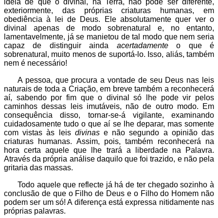
ideia de que o divinal, na Terra, não pode ser diferente,
exteriormente, das próprias criaturas humanas, em
obediência à lei de Deus. Ele absolutamente quer ver o
divinal apenas de modo sobrenatural e, no entanto,
lamentavelmente, já se manietou de tal modo que nem seria
capaz de distinguir ainda
acertadamente
o que é
sobrenatural, muito menos de suportá-lo. Isso, aliás, também
nem é necessário!
A pessoa, que procura a vontade de seu Deus nas leis
naturais de toda a Criação, em breve também a reconhecerá
aí, sabendo por fim que o divinal só lhe pode vir pelos
caminhos dessas leis imutáveis, não de outro modo. Em
consequência disso, tornar-se-á vigilante, examinando
cuidadosamente tudo o que aí se lhe deparar, mas somente
com vistas às leis
divinas
e não segundo a opinião das
criaturas humanas. Assim, pois, também reconhecerá na
hora certa aquele que lhe trará a liberdade na Palavra.
Através da própria análise daquilo que foi trazido, e não pela
gritaria das massas.
Todo aquele que reflecte já há de ter chegado sozinho à
conclusão de que o Filho de Deus e o Filho do Homem não
podem ser um só! A diferença está expressa nitidamente nas
próprias palavras.