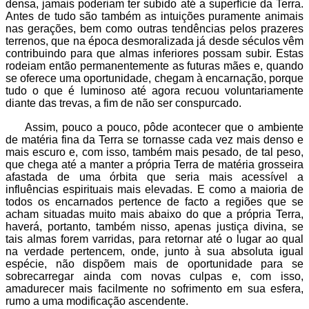
densa, jamais poderiam ter subido até a superfície da Terra.
Antes de tudo são também as intuições puramente animais
nas gerações, bem como outras tendências pelos prazeres
terrenos, que na época desmoralizada já desde séculos vêm
contribuindo para que almas inferiores possam subir. Estas
rodeiam então permanentemente as futuras mães e, quando
se oferece uma oportunidade, chegam à encarnação, porque
tudo o que é luminoso até agora recuou voluntariamente
diante das trevas, a fim de não ser conspurcado.
Assim, pouco a pouco, pôde acontecer que o ambiente
de matéria fina da Terra se tornasse cada vez mais denso e
mais escuro e, com isso, também mais pesado, de tal peso,
que chega até a manter a própria Terra de matéria grosseira
afastada de uma órbita que seria mais acessível a
influências espirituais mais elevadas. E como a maioria de
todos os encarnados pertence de facto a regiões que se
acham situadas muito mais abaixo do que a própria Terra,
haverá, portanto, também nisso, apenas justiça divina, se
tais almas forem varridas, para retornar até o lugar ao qual
na verdade pertencem, onde, junto à sua absoluta igual
espécie, não dispõem mais de oportunidade para se
sobrecarregar ainda com novas culpas e, com isso,
amadurecer mais facilmente no sofrimento em sua esfera,
rumo a uma modificação ascendente.