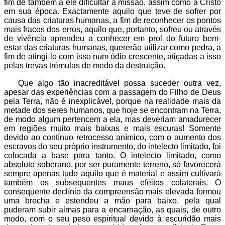
fim de também a ele dificultar a missão, assim como a Cristo
em sua época. Exactamente aquilo que teve de sofrer por
causa das criaturas humanas, a fim de reconhecer os pontos
mais fracos dos erros, aquilo que, portanto, sofreu ou através
de vivência aprendeu a conhecer em prol do futuro bem-
estar das criaturas humanas, quererão utilizar como pedra, a
fim de atingi-lo com isso num ódio crescente, atiçadas a isso
pelas trevas trémulas de medo da destruição.
Que algo tão inacreditável possa suceder outra vez,
apesar das experiências com a passagem do Filho de Deus
pela Terra, não é inexplicável, porque na realidade mais da
metade dos seres humanos, que hoje se encontram na Terra,
de modo algum pertencem a ela, mas deveriam amadurecer
em regiões muito mais baixas e mais escuras! Somente
devido ao contínuo retrocesso anímico, com o aumento dos
escravos do seu próprio instrumento, do intelecto limitado, foi
colocada a base para tanto. O intelecto limitado, como
absoluto soberano, por ser puramente terreno, só favorecerá
sempre apenas tudo aquilo que é material e assim cultivará
também os subsequentes maus efeitos colaterais. O
consequente declínio da compreensão mais elevada formou
uma brecha e estendeu a mão para baixo, pela qual
puderam subir almas para a encarnação, as quais, de outro
modo, com o seu peso espiritual devido à escuridão mais