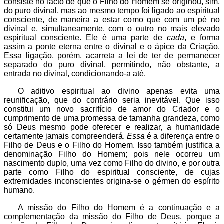
consiste no facto de que o Filho do Homem se originou, sim,
do puro divinal, mas ao mesmo tempo foi ligado ao espiritual
consciente, de maneira a estar como que com um pé no
divinal e, simultaneamente, com o outro no mais elevado
espiritual consciente. Ele é uma parte de
cada
, e forma
assim a ponte eterna entre o divinal e o ápice da Criação.
Essa ligação, porém, acarreta a lei de ter de permanecer
separado do puro divinal, permitindo, não obstante, a
entrada no divinal, condicionando-a até.
O aditivo espiritual ao divino apenas evita uma
reunificação, que do contrário seria inevitável. Que isso
constitui um novo sacrifício de amor do Criador e o
cumprimento de uma promessa de tamanha grandeza, como
só Deus mesmo pode oferecer e realizar, a humanidade
certamente jamais compreenderá.
Essa
é a diferença entre o
Filho de Deus e o Filho do Homem. Isso também justifica a
denominação Filho do Homem; pois nele ocorreu um
nascimento duplo, uma vez como Filho do divino, e por outra
parte como Filho do espiritual consciente, de cujas
extremidades inconscientes origina-se o gérmen do espírito
humano.
A missão do Filho do Homem é a continuação e a
complementação da missão do Filho de Deus, porque a