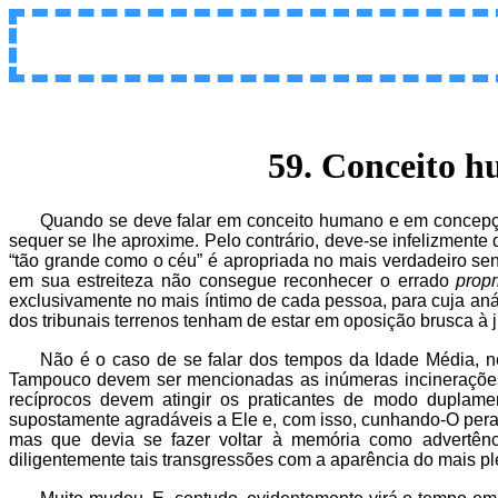
59. Conceito h
Quando se deve falar em conceito humano e em concepção
sequer se lhe aproxime. Pelo contrário, deve-se infelizment
“tão grande como o céu” é apropriada no mais verdadeiro sen
em sua estreiteza não consegue reconhecer o errado
prop
exclusivamente no mais íntimo de cada pessoa, para cuja anál
dos tribunais terrenos tenham de estar em oposição brusca à ju
Não é o caso de se falar dos tempos da Idade Média, ne
Tampouco devem ser mencionadas as inúmeras incinerações
recíprocos devem atingir os praticantes de modo dupla
supostamente agradáveis a Ele e, com isso, cunhando-O pera
mas que devia se fazer voltar à memória como advertênc
diligentemente tais transgressões com a aparência do mais ple