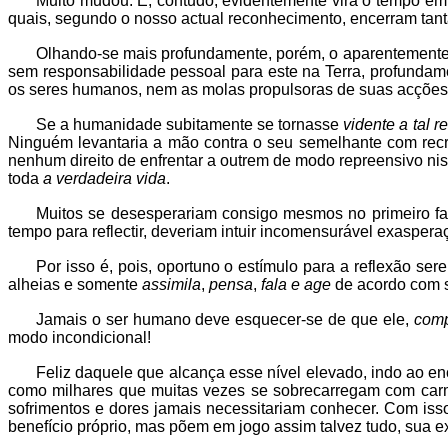
Muito mudou. E, contudo, evidentemente virá o tempo em 
quais, segundo o nosso actual reconhecimento, encerram tanta
Olhando-se mais profundamente, porém, o aparentemente 
sem responsabilidade pessoal para este na Terra, profundam
os seres humanos, nem as molas propulsoras de suas acções
Se a humanidade subitamente se tornasse
vidente a tal r
Ninguém levantaria a mão contra o seu semelhante com re
nenhum direito de enfrentar a outrem de modo repreensivo ni
toda
a verdadeira vida
.
Muitos se desesperariam consigo mesmos no primeiro fa
tempo para reflectir, deveriam intuir incomensurável exasper
Por isso é, pois, oportuno o estímulo para a reflexão se
alheias e somente
assimila
,
pensa
,
fala e age
de acordo com
Jamais o ser humano deve esquecer-se de que ele,
comp
modo incondicional!
Feliz daquele que alcança esse nível elevado, indo ao e
como milhares que muitas vezes se sobrecarregam com carma
sofrimentos e dores jamais necessitariam conhecer. Com iss
benefício próprio, mas põem em jogo assim talvez tudo, sua exi