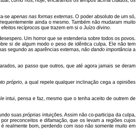
ctual, como nós, hoje, encaramos os tempos acima citados, os
ra-se
apenas nas formas externas
. O poder absoluto de um só,
inua frequentemente ainda o mesmo. Também não mudaram muito
efeitos recíprocos que trazem em si o Juízo
divino
.
desespero. Um horror que se estenderia sobre todos os povos.
sobre si de algum modo o peso de idêntica culpa. Ele não tem
nas segundo as aparências externas,
não dando importância
a
arados, ao passo que outros, que até agora jamais se deram
to próprio
, a qual repele qualquer inclinação cega a opiniões
ele
intui, pensa e faz, mesmo que o tenha aceito de outrem de
egundo suas
próprias
intuições. Assim não co-participa da culpa,
por preconceitos e difamação, que os levam a regiões cujos
que é realmente bom, perdendo com isso não somente muito em