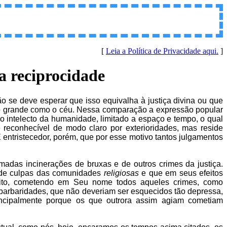
[
Leia a Política de Privacidade aqui.
]
a reciprocidade
 se deve esperar que isso equivalha à justiça divina ou que
 tão grande como o céu. Nessa comparação a expressão popular
o intelecto da humanidade, limitado a espaço e tempo, o qual
 reconhecível de modo claro por exterioridades, mas reside
 entristecedor, porém, que por esse motivo tantos julgamentos
adas incinerações de bruxas e de outros crimes da justiça.
a de culpas das comunidades
religiosas
e que em seus efeitos
eito, cometendo em Seu nome todos aqueles crimes, como
barbaridades, que não deveriam ser esquecidos tão depressa,
incipalmente porque os que outrora assim agiam cometiam