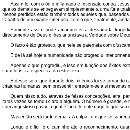
Assim foi com o ódio inflamado e insensato contra Jesu
que os demais se entregavam simplesmente a uma fúria total
menos perdidos estão também todos aqueles que, baseados e
trabalho de um exame criterioso, com o que, finalmente, ainda
Somente assim pôde amadurecer a desvairada tragédi
directamente de Deus e lhes anunciava a Verdade sobre Deus
O facto é tão grotesco, que nele se patenteia com ofuscan
E de lá até hoje a humanidade não progrediu interiormente
Apenas o que progrediu, e isso em função dos êxitos exter
característica específica da estreiteza.
E desse solo, que durante dois milénios foi se tornando 
criaturas humanas, sem pressentir, enredam-se a si mesmas nis
Quem nisso tudo, através de falsas concepções, atrai para
raras vezes se tornou claro a alguém. O número é grande, e m
com angustioso pavor, a qual é tão diferente daquilo que sua 
Mas então será tarde demais. A culpa com que se sobreca
Longo e difícil é o caminho até o reconhecimento, qua