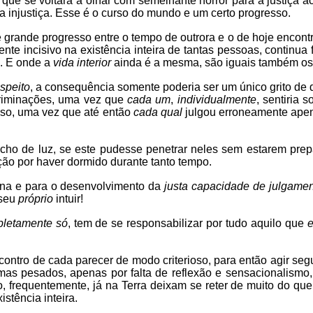
que se voltará a olhar com semelhante horror para a justiça a
 injustiça. Esse é o curso do mundo e um certo progresso.
grande progresso entre o tempo de outrora e o de hoje encont
ente incisivo na existência inteira de tantas pessoas, cont
. E onde a
vida interior
ainda é a mesma, são iguais também os 
espeito
, a consequência somente poderia ser um único grito de 
criminações, uma vez que
cada um
,
individualmente
, sentiria 
sso, uma vez que até então
cada qual
julgou erroneamente ape
cho de luz, se este pudesse penetrar neles sem estarem prep
ação por haver dormido durante tanto tempo.
rena e para o desenvolvimento da
justa capacidade de julgamen
 seu
próprio
intuir!
letamente só
, tem de se responsabilizar por tudo aquilo que
ncontro de cada parecer de modo criterioso, para então agir s
s pesados, apenas por falta de reflexão e sensacionalismo, 
o, frequentemente, já na Terra deixam se reter de muito do 
stência inteira.