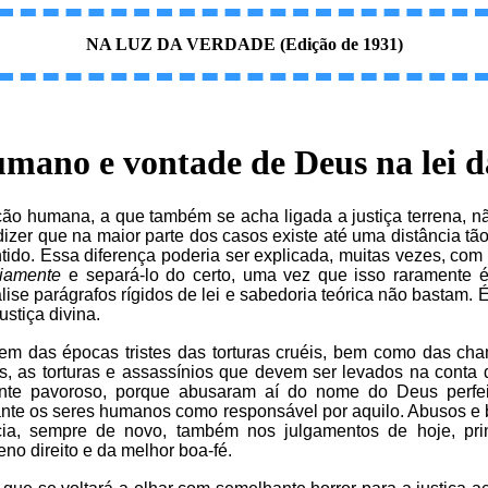
NA LUZ DA VERDADE (Edição de 1931)
umano e vontade de Deus na lei d
 humana, a que também se acha ligada a justiça terrena, não
e dizer que na maior parte dos casos existe até uma distância
tido. Essa diferença poderia ser explicada, muitas vezes, com 
riamente
e separá-lo do certo, uma vez que isso raramente é
ise parágrafos rígidos de lei e sabedoria teórica não bastam. É
stiça divina.
m das épocas tristes das torturas cruéis, bem como das cham
, as torturas e assassínios que devem ser levados na cont
mente pavoroso, porque abusaram aí do nome do Deus perf
nte os seres humanos como responsável por aquilo. Abusos e 
ia, sempre de novo, também nos julgamentos de hoje, pr
no direito e da melhor boa-fé.