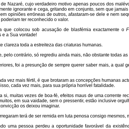
s de Nazaré, cujo verdadeiro motivo apenas poucos dos malév
mente ignorante e cega, gritando em conjunto, sem que jamai
m opiniões erróneas de outros, afastaram-se dele e nem seq
 poderiam ter reconhecido o valor.
a que colocou sob acusação de blasfémia
exactamente o
F
 e a Sua vontade!
te clareza toda a estreiteza das criaturas humanas.
, pelo contrário, só regrediu ainda mais, não obstante todas as
iores, foi a presunção de sempre querer saber mais, a qual ger
cada vez mais fértil, é que brotaram as concepções humanas a
so, cada vez mais, para sua própria horrível fatalidade.
 si, muitas vezes de boa-fé, efeitos maus de uma corrente recíp
uitos, em sua vaidade, sem o pressentir, estão inclusive orgul
convicção os deixou imaginar.
rregaram terá de ser remida em luta penosa consigo mesmos, m
ndo uma pessoa perdeu a oportunidade favorável da existênci