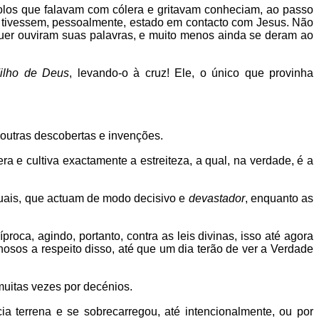
olos que falavam com cólera e gritavam conheciam, ao passo
s tivessem, pessoalmente, estado em contacto com Jesus. Não
uer ouviram suas palavras, e muito menos ainda se deram ao
ilho de Deus
, levando-o à cruz! Ele, o único que provinha
 outras descobertas e invenções.
a e cultiva exactamente a estreiteza, a qual, na verdade, é a
ctuais, que actuam de modo decisivo e
devastador
, enquanto as
roca, agindo, portanto, contra as leis divinas, isso até agora
hosos a respeito disso, até que um dia terão de ver a Verdade
uitas vezes por decénios.
a terrena e se sobrecarregou, até intencionalmente, ou por