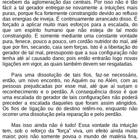
recebem da aglomeração das centrais. Por isso não é tão
fácil a tal gerador entregar-se novamente a intuições mais
puras, porque fica fortemente constrangido devido ao refluxo
das energias de inveja. É continuamente arrancado disso. É
forçado a aplicar muito mais esforços para a escalada, do
que um espírito humano que não esteja de tal modo
constrangido. E somente mediante uma constante vontade
pura, fenece, pouco a pouco, um cordão nutridor do mal, até
que por fim, secando, caia sem forças. Isto é a libertação do
gerador de tal mal, pressuposto que a sua configuração não
tenha até aí causado dano; pois
então
entrarão logo
novas
ligações em vigor, as quais também devem ser resgatadas.
Para uma dissolução de tais fios, faz-se necessário,
então, um novo encontro, no Aquém ou no Além, com as
pessoas prejudicadas por esse mal, até que aí surjam o
reconhecimento e o perdão. A consequência disso é que
uma escalada do gerador de tais configurações não poderá
preceder a escalada daqueles que foram assim atingidos.
Os fios de ligação ou do destino retêm-no, enquanto não
ocorrer uma dissolução pela reparação e pelo perdão.
Mas isso ainda não é tudo! Essa vontade da intuição
tem, sob o reforço da “força” viva, um efeito ainda muito
maior; pois não somente povoa o mundo de matéria fina,