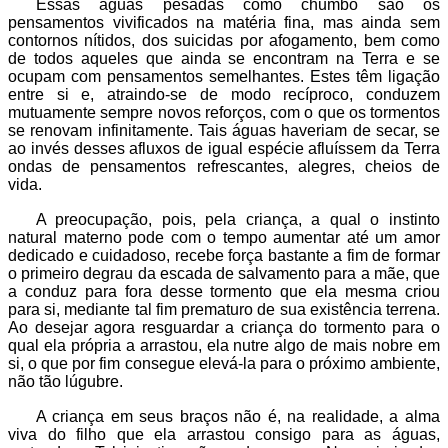
Essas águas pesadas como chumbo são os
pensamentos vivificados na matéria fina, mas ainda sem
contornos nítidos, dos suicidas por afogamento, bem como
de todos aqueles que ainda se encontram na Terra e se
ocupam com pensamentos semelhantes. Estes têm ligação
entre si e, atraindo-se de modo recíproco, conduzem
mutuamente sempre novos reforços, com o que os tormentos
se renovam infinitamente. Tais águas haveriam de secar, se
ao invés desses afluxos de igual espécie afluíssem da Terra
ondas de pensamentos refrescantes, alegres, cheios de
vida.
A preocupação, pois, pela criança, a qual o instinto
natural materno pode com o tempo aumentar até um amor
dedicado e cuidadoso, recebe força bastante a fim de formar
o primeiro degrau da escada de salvamento para a mãe, que
a conduz para fora desse tormento que ela mesma criou
para si, mediante tal fim prematuro de sua existência terrena.
Ao desejar agora resguardar a criança do tormento para o
qual ela própria a arrastou, ela nutre algo de mais nobre em
si, o que por fim consegue elevá-la para o próximo ambiente,
não tão lúgubre.
A criança em seus braços não é, na realidade, a alma
viva do filho que ela arrastou consigo para as águas,