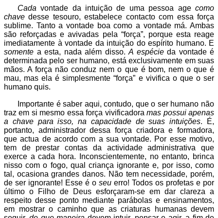
Cada
vontade da intuição de uma pessoa age
como
chave
desse tesouro, estabelece contacto com essa força
sublime. Tanto a vontade boa como a vontade má. Ambas
são reforçadas e avivadas pela “força”, porque esta reage
imediatamente à vontade da intuição do espírito humano. E
somente
a esta, nada além disso.
A espécie
da vontade é
determinada pelo ser humano, está exclusivamente em suas
mãos. A força não conduz nem o que é bom, nem o que é
mau, mas ela é simplesmente “força” e vivifica o que o ser
humano quis.
Importante é saber aqui, contudo, que o ser humano não
traz em si mesmo essa força vivificadora
mas possui apenas
a chave para isso, na capacidade de suas intuições
. É,
portanto, administrador dessa força criadora e formadora,
que actua de acordo com a sua vontade. Por esse motivo,
tem de prestar contas da actividade administrativa que
exerce a cada hora. Inconscientemente, no entanto, brinca
nisso com o fogo, qual criança ignorante e, por isso, como
tal, ocasiona grandes danos. Não tem necessidade, porém,
de ser ignorante! Esse é o
seu
erro! Todos os profetas e por
último o Filho de Deus esforçaram-se em dar clareza a
respeito desse ponto mediante parábolas e ensinamentos,
em mostrar o caminho que as criaturas humanas devem
seguir,
de que maneira
devem intuir, pensar e agir, a fim de