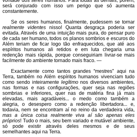
vontade dos seres humanos. Para todas as demais, porém,
será conjurado com isso um perigo que só aumenta
constantemente.
Se os seres humanos, finalmente, pudessem se tornar
realmente videntes
nisso! Quanta desgraça poderia ser
evitada. Através de uma intuição mais pura, do pensar puro
de cada ser humano, todos os planos sombrios e escuros do
Além teriam de ficar logo tão enfraquecidos, que até aos
espíritos humanos ali retidos e em luta chegaria uma
redenção mais rápida, porque conseguiriam livrar-se mais
facilmente do ambiente tornado mais fraco. —
Exactamente como tantos grandes “mestres” aqui na
Terra, também no Além espíritos humanos vivenciam tudo
como sendo inteiramente
legítimo
nos diversos ambientes,
nas formas e nas configurações, quer seja nas regiões
sombrias e inferiores, quer nas de matéria fina já mais
elevadas, mais agradáveis... o medo como também a
alegria, o desespero como a redenção libertadora... e,
todavia, nem se encontram aí no reino da verdadeira vida,
mas a única coisa realmente viva aí são apenas eles
próprios
! Tudo o mais, seu bem variado e mutável ambiente,
só pode existir através deles mesmos e de seus
semelhantes aqui na Terra.