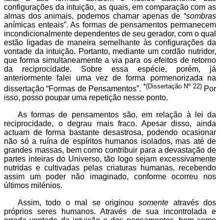
configurações da intuição, as quais, em comparação com as
almas dos animais, podemos chamar apenas de “
sombras
anímicas enteais”. As formas de pensamentos permanecem
incondicionalmente dependentes de seu gerador, com o qual
estão ligadas de maneira semelhante às configurações da
vontade da intuição. Portanto, mediante um cordão nutridor,
que forma simultaneamente a via para os efeitos de retorno
da reciprocidade. Sobre essa espécie, porém, já
anteriormente falei uma vez de forma pormenorizada na
*(Dissertação Nº 22)
dissertação “Formas de Pensamentos”.
Por
isso, posso poupar uma repetição nesse ponto.
As formas de pensamentos são, em relação à lei da
reciprocidade, o degrau mais fraco. Apesar disso, ainda
actuam de forma bastante desastrosa, podendo ocasionar
não só a ruína de espíritos humanos isolados, mas até de
grandes massas, bem como contribuir para a devastação de
partes inteiras do Universo, tão logo sejam excessivamente
nutridas e cultivadas pelas criaturas humanas, recebendo
assim um poder não imaginado, conforme ocorreu nos
últimos milénios.
Assim, todo o mal se originou
somente
através dos
próprios seres humanos. Através de sua incontrolada e