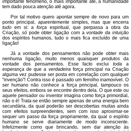
importante fenómeno, o mais importante até, a humanidade
tem dado pouca atenção até agora.
Por tal motivo quero apontar sempre de novo para um
ponto principal, aparentemente simples, mas que encerra
tudo
em si: a
força
espiritual, que perpassa a obra da
Criação,
só
pode obter ligação com a
vontade da intuição
dos espíritos humanos, tudo o mais fica excluído de uma
ligação!
Já a vontade dos pensamentos não pode obter mais
nenhuma ligação, muito menos quaisquer
produtos
da
vontade dos pensamentos. Esse facto exclui
toda
a
esperança de que a
verdadeira
força principal na Criação
alguma vez pudesse ser posta em correlação com qualquer
“invenção”! Contra isso é passado um ferrolho inamovível. O
ser humano não conhece a força principal, tampouco os
seus efeitos, embora se encontre dentro dela. O que este ou
aquele pensador ou inventor imagina como força primordial,
não o é! Trata-se então sempre apenas de uma energia bem
secundária, da qual poderão ser descobertas muitas ainda
com efeitos surpreendentes, sem com isso aproximar-se
sequer um passo da força propriamente, da qual o espírito
humano se serve diariamente de modo inconsciente.
Infelizmente como que brincando, sem dar atenção às