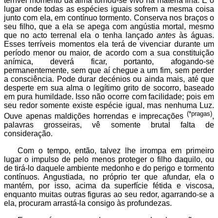
terrível momento da alma tornou-se vivo na matéria fina. É o
lugar onde todas as espécies iguais sofrem a mesma coisa
junto com ela, em contínuo tormento. Conserva nos braços o
seu filho, que a ela se apega com angústia mortal, mesmo
que no acto terrenal ela o tenha lançado
antes
às águas.
Esses terríveis momentos ela terá de vivenciar durante um
período menor ou maior, de acordo com a sua constituição
anímica, deverá ficar, portanto, afogando-se
permanentemente, sem que aí chegue a um fim, sem perder
a consciência. Pode durar decénios ou ainda mais, até que
desperte em sua alma o legítimo grito de socorro, baseado
em pura humildade. Isso não ocorre com facilidade; pois em
seu redor somente existe espécie igual, mas nenhuma Luz.
(*pragas)
Ouve apenas maldições horrendas e imprecações
,
palavras grosseiras, vê somente brutal falta de
consideração.
Com o tempo, então, talvez lhe irrompa em primeiro
lugar o impulso de pelo menos proteger o filho daquilo, ou
de tirá-lo daquele ambiente medonho e do perigo e tormento
contínuos. Angustiada, no próprio ter que afundar, ela o
mantém, por isso, acima da superfície fétida e viscosa,
enquanto muitas outras figuras ao seu redor, agarrando-se a
ela, procuram arrastá-la consigo às profundezas.