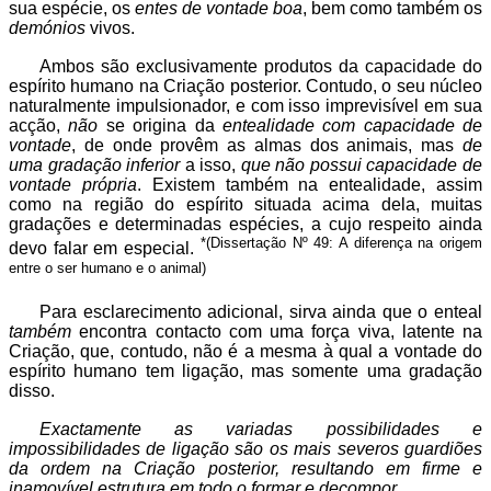
sua espécie, os
entes de vontade boa
, bem como também os
demónios
vivos.
Ambos são exclusivamente produtos da capacidade do
espírito humano na Criação posterior. Contudo, o seu núcleo
naturalmente impulsionador, e com isso imprevisível em sua
acção,
não
se origina da
entealidade com capacidade de
vontade
, de onde provêm as almas dos animais, mas
de
uma gradação inferior
a isso,
que não possui capacidade de
vontade própria
. Existem também na entealidade, assim
como na região do espírito situada acima dela, muitas
gradações e determinadas espécies, a cujo respeito ainda
*(Dissertação Nº 49: A diferença na origem
devo falar em especial.
entre o ser humano e o animal)
Para esclarecimento adicional, sirva ainda que o enteal
também
encontra contacto com uma força viva, latente na
Criação, que, contudo, não é a mesma à qual a vontade do
espírito humano tem ligação, mas somente uma gradação
disso.
Exactamente as variadas possibilidades e
impossibilidades de ligação são os mais severos guardiões
da ordem na Criação posterior, resultando em firme e
inamovível estrutura em todo o formar e decompor.