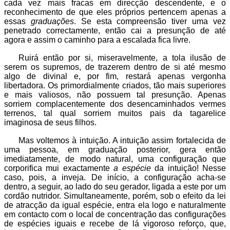
cada vez mais fracas em direcção descendente, e o
reconhecimento de que eles próprios pertencem apenas a
essas
graduações
. Se esta compreensão tiver uma vez
penetrado correctamente, então cai a presunção de até
agora e assim o caminho para a escalada fica livre.
Ruirá então por si, miseravelmente, a tola ilusão de
serem os supremos, de trazerem dentro de si até mesmo
algo de divinal e, por fim, restará apenas vergonha
libertadora. Os primordialmente criados, tão mais superiores
e mais valiosos, não possuem tal presunção. Apenas
sorriem complacentemente dos desencaminhados vermes
terrenos, tal qual sorriem muitos pais da tagarelice
imaginosa de seus filhos.
Mas voltemos à intuição. A intuição assim fortalecida de
uma pessoa, em graduação posterior, gera então
imediatamente, de modo natural, uma configuração que
corporifica mui exactamente
a espécie
da intuição! Nesse
caso, pois, a inveja. De início, a configuração acha-se
dentro, a seguir, ao lado do seu gerador, ligada a este por um
cordão nutridor. Simultaneamente, porém, sob o efeito da lei
de atracção da igual espécie, entra ela logo e naturalmente
em contacto com o local de concentração das configurações
de espécies iguais e recebe de lá vigoroso reforço, que,