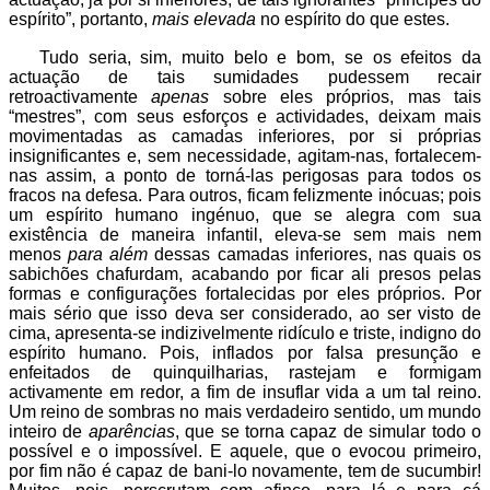
espírito”, portanto,
mais elevada
no espírito do que estes.
Tudo seria, sim, muito belo e bom, se os efeitos da
actuação de tais sumidades pudessem recair
retroactivamente
apenas
sobre eles próprios, mas tais
“mestres”, com seus esforços e actividades, deixam mais
movimentadas as camadas inferiores, por si próprias
insignificantes e, sem necessidade, agitam-nas, fortalecem-
nas assim, a ponto de torná-las perigosas para todos os
fracos na defesa. Para outros, ficam felizmente inócuas; pois
um espírito humano ingénuo, que se alegra com sua
existência de maneira infantil, eleva-se sem mais nem
menos
para além
dessas camadas inferiores, nas quais os
sabichões chafurdam, acabando por ficar ali presos pelas
formas e configurações fortalecidas por eles próprios. Por
mais sério que isso deva ser considerado, ao ser visto de
cima, apresenta-se indizivelmente ridículo e triste, indigno do
espírito humano. Pois, inflados por falsa presunção e
enfeitados de quinquilharias, rastejam e formigam
activamente em redor, a fim de insuflar vida a um tal reino.
Um reino de sombras no mais verdadeiro sentido, um mundo
inteiro de
aparências
, que se torna capaz de simular todo o
possível e o impossível. E aquele, que o evocou primeiro,
por fim não é capaz de bani-lo novamente, tem de sucumbir!