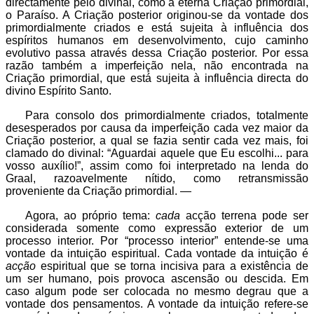
directamente pelo divinal, como a eterna Criação primordial,
o Paraíso. A Criação posterior originou-se da vontade dos
primordialmente criados e está sujeita à influência dos
espíritos humanos em desenvolvimento, cujo caminho
evolutivo passa através dessa Criação posterior. Por essa
razão também a imperfeição nela, não encontrada na
Criação primordial, que está sujeita à influência directa do
divino Espírito Santo.
Para consolo dos primordialmente criados, totalmente
desesperados por causa da imperfeição cada vez maior da
Criação posterior, a qual se fazia sentir cada vez mais, foi
clamado do divinal: “Aguardai aquele que Eu escolhi... para
vosso auxílio!”, assim como foi interpretado na lenda do
Graal, razoavelmente nítido, como retransmissão
proveniente da Criação primordial. —
Agora, ao próprio tema:
cada
acção terrena pode ser
considerada somente como expressão exterior de um
processo interior. Por “processo interior” entende-se uma
vontade da intuição espiritual. Cada vontade da intuição é
acção
espiritual que se torna incisiva para a existência de
um ser humano, pois provoca ascensão ou descida. Em
caso algum pode ser colocada no mesmo degrau que a
vontade dos pensamentos. A vontade da intuição refere-se