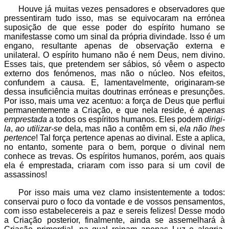
Houve já muitas vezes pensadores e observadores que
pressentiram tudo isso, mas se equivocaram na errónea
suposição de que esse poder do espírito humano se
manifestasse como um sinal da própria divindade. Isso é um
engano, resultante apenas de observação externa e
unilateral. O espírito humano não é nem Deus, nem divino.
Esses tais, que pretendem ser sábios, só vêem o aspecto
externo dos fenómenos, mas não o núcleo. Nos efeitos,
confundem a causa. E, lamentavelmente, originaram-se
dessa insuficiência muitas doutrinas erróneas e presunções.
Por isso, mais uma vez acentuo: a força de Deus que perflui
permanentemente a Criação, e que nela reside, é
apenas
emprestada
a todos os espíritos humanos. Eles podem
dirigi-
la
,
ao utilizar-se
dela, mas não a contêm em si,
ela não lhes
pertence
! Tal força pertence apenas ao divinal. Este a aplica,
no entanto, somente para o bem, porque o divinal nem
conhece as trevas. Os espíritos humanos, porém, aos quais
ela é emprestada, criaram com isso para si um covil de
assassinos!
Por isso mais uma vez clamo insistentemente a todos:
conservai puro o foco da vontade e de vossos pensamentos,
com isso estabelecereis a paz e sereis felizes! Desse modo
a Criação posterior, finalmente, ainda se assemelhará à