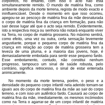
corpóreos
, no entanto, com isso o acto não está
simultaneamente remido. O mundo de matéria fina, como
ambiente depois da morte terrena, regista de modo exacto e
ininfluenciável. Desde o momento em que isso ocorreu,
apegou-se ao pescoço de matéria fina da mãe desnaturada
o corpo de matéria fina da criança em formação, para não
sair desse lugar até que o acto seja remido. Evidentemente,
isto a respectiva moça ou senhora não notará enquanto viver
na Terra, no corpo de matéria grosseira. No máximo sentirá,
como efeito, uma vez ou outra, certa sensação levemente
angustiante, porque o pequeno corpo de matéria fina da
criança em relação ao corpo de matéria grosseira tem a
leveza de uma pluma, e a maioria das jovens, hoje, é
demasiadamente embotada para sentir esse pequeno fardo.
Esse embotamento, contudo, não constitui nenhum
progresso, tampouco um sinal de saúde robusta, pelo
contrário, significa retrocesso, o sinal de estar enterrada
animicamente.
No momento da morte terrena, porém, o peso e a
densidade do pequeno corpo infantil nela aderido tornam-se
iguais
aos do corpo de matéria fina da mãe ao sair do corpo
terreno, e com isso um autêntico fardo. Causará ao corpo de
matéria fina da mãe, imediatamente, os mesmos incómodos
como na Terra o agarrar-se de um corpo infantil de matéria