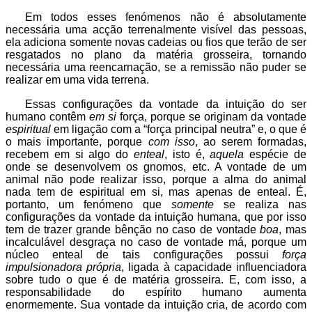
Em todos esses fenómenos não é absolutamente
necessária uma acção terrenalmente visível das pessoas,
ela adiciona somente novas cadeias ou fios que terão de ser
resgatados no plano da matéria grosseira, tornando
necessária uma reencarnação, se a remissão não puder se
realizar em uma vida terrena.
Essas configurações da vontade da intuição do ser
humano contêm
em si
força, porque se originam da vontade
espiritual
em ligação com a “força principal neutra” e, o que é
o mais importante, porque
com isso
, ao serem formadas,
recebem em si algo do
enteal
, isto é,
aquela
espécie de
onde se desenvolvem os gnomos, etc. A vontade de um
animal não pode realizar isso, porque a alma do animal
nada tem de espiritual em si, mas apenas de enteal. É,
portanto, um fenómeno que
somente
se realiza nas
configurações da vontade da intuição humana, que por isso
tem de trazer grande bênção no caso de vontade
boa
, mas
incalculável desgraça no caso de vontade má, porque um
núcleo enteal de tais configurações possui
força
impulsionadora própria
, ligada à capacidade influenciadora
sobre tudo o que é de matéria grosseira. E, com isso, a
responsabilidade do espírito humano aumenta
enormemente. Sua vontade da intuição cria, de acordo com