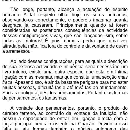
Tão longe, portanto, alcança a actuação do espírito
humano. A tal respeito olhai hoje os seres humanos,
observando-os correctamente, e podereis imaginar quanta
desgraça já causaram. Principalmente quando aí forem
consideradas as posteriores consequências da actividade
dessas configurações vivas, que são lançadas, sim, sobre
todas as criaturas! É, pois, como a pedra que, uma vez
atirada pela mão, fica fora do controle e da vontade de quem
a arremessou.
Ao lado dessas configurações, para as quais a descrição
de sua extensa actividade e influência seria necessário um
livro inteiro, existe uma outra espécie que está em íntima
ligação com as mesmas, mas que constitui uma secção
mais
fraca
. Apesar disso, é ainda bastante perigosa para molestar
muitas pessoas, dificultá-las e até levá-las ao afundamento.
São as configurações dos pensamentos. Portanto, as formas
de pensamentos, os fantasmas.
A vontade dos pensamentos, portanto, o produto do
cérebro terreno, ao contrário da vontade da intuição, não
possui a capacidade de entrar em ligação directa com a
força principal neutra existente na Criação. Devido a isso
falta a tais formas também o núcleo autónomo das