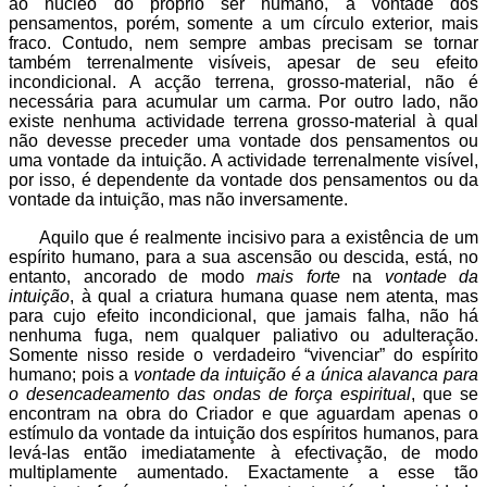
ao núcleo do próprio ser humano, a vontade dos
pensamentos, porém, somente a um círculo exterior, mais
fraco. Contudo, nem sempre ambas precisam se tornar
também terrenalmente visíveis, apesar de seu efeito
incondicional. A acção terrena, grosso-material, não é
necessária para acumular um carma. Por outro lado, não
existe nenhuma actividade terrena grosso-material à qual
não devesse preceder uma vontade dos pensamentos ou
uma vontade da intuição. A actividade terrenalmente visível,
por isso, é dependente da vontade dos pensamentos ou da
vontade da intuição, mas não inversamente.
Aquilo que é realmente incisivo para a existência de um
espírito humano, para a sua ascensão ou descida, está, no
entanto, ancorado de modo
mais forte
na
vontade da
intuição
, à qual a criatura humana quase nem atenta, mas
para cujo efeito incondicional, que jamais falha, não há
nenhuma fuga, nem qualquer paliativo ou adulteração.
Somente nisso reside o verdadeiro “vivenciar” do espírito
humano; pois a
vontade da intuição é a única alavanca para
o desencadeamento das ondas de força espiritual
, que se
encontram na obra do Criador e que aguardam apenas o
estímulo da vontade da intuição dos espíritos humanos, para
levá-las então imediatamente à efectivação, de modo
multiplamente aumentado. Exactamente a esse tão