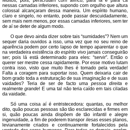
Muitos, pois, perscrutam com afinco, para lá e para cá
nessas camadas inferiores, supondo com orgulho que altura
colossal alcançaram dessa maneira. Um espírito humano,
claro e singelo, no entanto, pode passar descuidadamente,
sem mais nem menos, por essas camadas inferiores, sem ter
de aí se deter de algum modo.
O que devo ainda dizer sobre tais “sumidades”? Nem um
sequer daria ouvidos a isso, uma vez que no seu reino de
aparência podem por certo lapso de tempo aparentar o que
na verdadeira existência
do espírito vivo
jamais conseguirão
ser; pois lá está determinado para eles: “servir”. Então o
querer ser mestre cessa rapidamente. Por esse motivo lutam
contra isso, visto que muito lhes é tomado pela verdade!
Falta a coragem para suportar isso. Quem deixaria cair de
bom grado toda a estruturação de sua imaginação e de suas
vaidades? Teria de ser de facto uma
pessoa direita
e
realmente
grande
! E uma tal não teria caído em tais ciladas
da vaidade.
Só uma coisa aí é entristecedora: quantas, ou melhor
dito, quão poucas pessoas são tão esclarecidas e firmes em
si, quão poucas ainda dispõem de tão infantil e alegre
ingenuidade, a fim de poderem transpor
ilesas
esses planos,
levianamente criados e continuamente fortalecidos pela