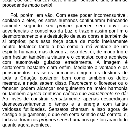
proceder de
modo certo
!
Foi, porém, em vão. Com esse poder incomensurável,
confiado a eles, os seres humanos continuaram brincando
somente segundo seu
próprio
parecer, sem ouvir as
advertências e conselhos da Luz, e trazem assim por fim o
desmoronamento e a destruição de suas obras e também de
si próprios; pois essa força actua de modo inteiramente
neutro, fortalece tanto a boa como a má vontade de um
espírito humano, mas devido a isso destrói, de modo frio e
sem hesitar, também a viatura e o condutor, como acontece
com automóveis guiados erradamente. A imagem é
certamente bastante clara enfim. Mediante a vontade e os
pensamentos, os seres humanos dirigem os destinos de
toda a Criação posterior, bem como também os deles
mesmos, e nada sabem disso. Favorecem o florescer ou o
fenecer, podem alcançar soerguimento na maior harmonia
ou também
aquela
confusão caótica que
actualmente
se dá!
Ao invés de construir sensatamente, apenas desperdiçam
desnecessariamente o tempo e a energia com tantas
vaidosas futilidades. Sensatos chamam a isso agora de
castigo e julgamento, o que em certo sentido está correto, e,
todavia, foram os
próprios
seres humanos que forçaram tudo
quanto agora acontece.