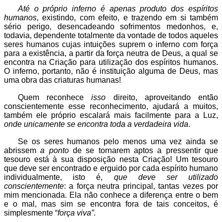
Até o próprio inferno é apenas produto dos espíritos
humanos
, existindo, com efeito, e trazendo em si também
sério perigo, desencadeando sofrimentos medonhos, e,
todavia, dependente totalmente da vontade de todos aqueles
seres humanos cujas intuições suprem o inferno com força
para a existência, a partir da força neutra de Deus, a qual se
encontra na Criação para utilização dos espíritos humanos.
O inferno, portanto, não é instituição alguma de Deus, mas
uma obra das criaturas humanas!
Quem reconhece
isso
direito, aproveitando então
conscientemente esse reconhecimento, ajudará a muitos,
também ele próprio escalará mais facilmente para a Luz,
onde unicamente se encontra toda a verdadeira vida
.
Se os seres humanos pelo menos uma vez ainda se
abrissem
a ponto
de se tornarem aptos a pressentir que
tesouro está à sua disposição nesta Criação! Um tesouro
que deve ser encontrado e erguido por cada espírito humano
individualmente, isto é,
que deve ser utilizado
conscientemente
: a força neutra principal, tantas vezes por
mim mencionada. Ela não conhece a diferença entre o bem
e o mal, mas sim se encontra fora de tais conceitos, é
simplesmente “
força viva”
.