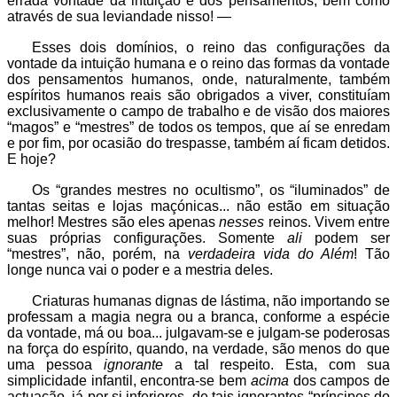
errada vontade da intuição e dos pensamentos, bem como
através de sua leviandade nisso! —
Esses dois domínios, o reino das configurações da
vontade da intuição humana e o reino das formas da vontade
dos pensamentos humanos, onde, naturalmente, também
espíritos humanos reais são obrigados a viver, constituíam
exclusivamente o campo de trabalho e de visão dos maiores
“magos” e “mestres” de todos os tempos, que aí se enredam
e por fim, por ocasião do trespasse, também aí ficam detidos.
E hoje?
Os “grandes mestres no ocultismo”, os “iluminados” de
tantas seitas e lojas maçónicas... não estão em situação
melhor! Mestres são eles apenas
nesses
reinos. Vivem entre
suas próprias configurações. Somente
ali
podem ser
“mestres”, não, porém, na
verdadeira vida do Além
! Tão
longe nunca vai o poder e a mestria deles.
Criaturas humanas dignas de lástima, não importando se
professam a magia negra ou a branca, conforme a espécie
da vontade, má ou boa... julgavam-se e julgam-se poderosas
na força do espírito, quando, na verdade, são menos do que
uma pessoa
ignorante
a tal respeito. Esta, com sua
simplicidade infantil, encontra-se bem
acima
dos campos de
actuação, já por si inferiores, de tais ignorantes “príncipes do