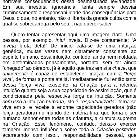
horríveis consequências dessa desmesurada leviandade!
Em sua irrestrita ignorância, tenta sempre desviar
criminosamente a responsabilidade das consequências para
Deus, o que, no entanto, não o liberta da grande culpa com a
qual se sobrecarrega pelo seu... não querer saber.
Quero tentar apresentar aqui uma imagem clara. Uma
pessoa, por exemplo,
intui
inveja. Diz-se comumente: “A
inveja brota dela!” De início trata-se de uma intuição
genérica, muitas vezes nem claramente consciente ao
espírito humano. Essa intuição, contudo, ainda nem moldada
em determinados pensamentos, portanto, sem ter ainda
“chegado” ao cérebro, já é aquilo que traz em si
a chave
, que
unicamente
é capaz de estabelecer ligação com a “
força
viva”
, de formar a ponte até lá. Imediatamente flui então tanto
dessa “força viva” existente na Criação para a referida
intuição quanto seja a sua capacidade de assimilação, que é
condicionada pela respectiva força da intuição. Somente
com isso
a intuição
humana
, isto é, “
espiritualizada”
, torna-se
viva em si e recebe a enorme capacidade geradora (não
força geradora) no mundo de matéria fina, que torna o ser
humano senhor entre todas as criaturas, a criatura suprema
na Criação. Esse fenómeno, contudo, deixa-o exercer
também imensa influência sobre toda a
Criação posterior
,
acarretando com isso... responsabilidade pessoal, que