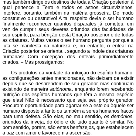
mas também dirige os destinos de toda a Criação posterior, à
qual pertence a Terra e todos os astros circunvizinhos!
Interfere, portanto, também na matéria grosseira. De modo
construtivo ou destrutivo! A tal respeito devia o ser humano
finalmente reconhecer quantos disparates já cometeu, em
vez de cumprir seus deveres oriundos das faculdades de
seu espírito, para bênção desta Criação posterior e de todas
as criaturas. Muitas vezes o ser humano pergunta por que a
luta se manifesta na natureza e, no entanto, o enteal na
Criação posterior se orienta... segundo a índole das criaturas
humanas! Com excepção dos enteais primordialmente
criados. – Mas prossigamos:
Os produtos da vontade da intuição do espírito humano,
as configurações antes mencionadas, não deixam de existir
depois que se desprendem de seu gerador, mas continuam
existindo de maneira
autónoma
, enquanto forem recebendo
nutrição dos espíritos humanos que têm a mesma espécie
que elas! Não é necessário que seja seu próprio gerador.
Procuram oportunidade para agarrar-se a este ou àquele ser
humano disposto a tanto ou também a seres humanos fracos
para uma defesa. São elas, no mau sentido,
os demónios
,
oriundos da inveja, do ódio e de tudo quanto é similar. No
bom sentido, porém, são entes benfazejos, que estabelecem
a paz com amor e favorecem a ascensão.