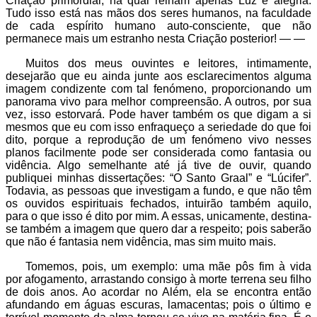
Criação primordial, na qual reinam apenas Luz e alegria.
Tudo isso está nas mãos dos seres humanos, na faculdade
de cada espírito humano auto-consciente, que não
permanece mais um estranho nesta Criação posterior! — —
Muitos dos meus ouvintes e leitores, intimamente,
desejarão que eu ainda junte aos esclarecimentos alguma
imagem condizente com tal fenómeno, proporcionando um
panorama vivo para melhor compreensão. A outros, por sua
vez, isso estorvará. Pode haver também os que digam a si
mesmos que eu com isso enfraqueço a seriedade do que foi
dito, porque a reprodução de um fenómeno vivo nesses
planos facilmente pode ser considerada como fantasia ou
vidência. Algo semelhante até já tive de ouvir, quando
publiquei minhas dissertações: “O Santo Graal” e “Lúcifer”.
Todavia, as pessoas que investigam a fundo, e que não têm
os ouvidos espirituais fechados, intuirão também aquilo,
para o que isso é dito por mim. A essas, unicamente, destina-
se também a imagem que quero dar a respeito; pois saberão
que não é fantasia nem vidência, mas sim muito mais.
Tomemos, pois, um exemplo: uma mãe pôs fim à vida
por afogamento, arrastando consigo à morte terrena seu filho
de dois anos. Ao acordar no Além, ela se encontra então
afundando em águas escuras, lamacentas; pois o último e