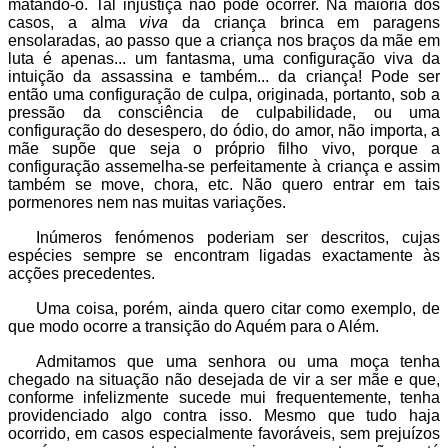
matando-o. Tal injustiça não pode ocorrer. Na maioria dos
casos, a alma
viva
da criança brinca em paragens
ensolaradas, ao passo que a criança nos braços da mãe em
luta é apenas... um fantasma, uma configuração viva da
intuição da assassina e também... da criança! Pode ser
então uma configuração de culpa, originada, portanto, sob a
pressão da consciência de culpabilidade, ou uma
configuração do desespero, do ódio, do amor, não importa, a
mãe supõe que seja o próprio filho vivo, porque a
configuração assemelha-se perfeitamente à criança e assim
também se move, chora, etc. Não quero entrar em tais
pormenores nem nas muitas variações.
Inúmeros fenómenos poderiam ser descritos, cujas
espécies sempre se encontram ligadas exactamente às
acções precedentes.
Uma coisa, porém, ainda quero citar como exemplo, de
que modo ocorre a transição do Aquém para o Além.
Admitamos que uma senhora ou uma moça tenha
chegado na situação não desejada de vir a ser mãe e que,
conforme infelizmente sucede mui frequentemente, tenha
providenciado algo contra isso. Mesmo que tudo haja
ocorrido, em casos especialmente favoráveis, sem prejuízos