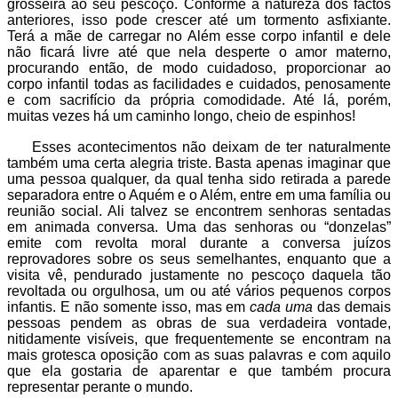
grosseira ao seu pescoço. Conforme a natureza dos factos
anteriores, isso pode crescer até um tormento asfixiante.
Terá a mãe de carregar no Além esse corpo infantil e dele
não ficará livre até que nela desperte o amor materno,
procurando então, de modo cuidadoso, proporcionar ao
corpo infantil todas as facilidades e cuidados, penosamente
e com sacrifício da própria comodidade. Até lá, porém,
muitas vezes há um caminho longo, cheio de espinhos!
Esses acontecimentos não deixam de ter naturalmente
também uma certa alegria triste. Basta apenas imaginar que
uma pessoa qualquer, da qual tenha sido retirada a parede
separadora entre o Aquém e o Além, entre em uma família ou
reunião social. Ali talvez se encontrem senhoras sentadas
em animada conversa. Uma das senhoras ou “donzelas”
emite com revolta moral durante a conversa juízos
reprovadores sobre os seus semelhantes, enquanto que a
visita vê, pendurado justamente no pescoço daquela tão
revoltada ou orgulhosa, um ou até vários pequenos corpos
infantis. E não somente isso, mas em
cada uma
das demais
pessoas pendem as obras de sua verdadeira vontade,
nitidamente visíveis, que frequentemente se encontram na
mais grotesca oposição com as suas palavras e com aquilo
que ela gostaria de aparentar e que também procura
representar perante o mundo.