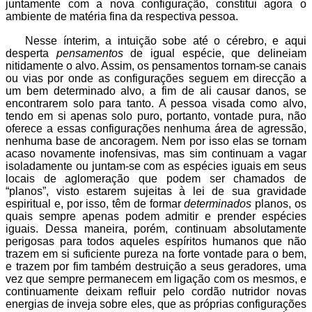
juntamente com a nova configuração, constitui agora o
ambiente de matéria fina da respectiva pessoa.
Nesse ínterim, a intuição sobe até o cérebro, e aqui
desperta
pensamentos
de igual espécie, que delineiam
nitidamente o alvo. Assim, os pensamentos tornam-se canais
ou vias por onde as configurações seguem em direcção a
um bem determinado alvo, a fim de ali causar danos, se
encontrarem solo para tanto. A pessoa visada como alvo,
tendo em si apenas solo puro, portanto, vontade pura, não
oferece a essas configurações nenhuma área de agressão,
nenhuma base de ancoragem. Nem por isso elas se tornam
acaso novamente inofensivas, mas sim continuam a vagar
isoladamente ou juntam-se com as espécies iguais em seus
locais de aglomeração que podem ser chamados de
“planos”, visto estarem sujeitas à lei de sua gravidade
espiritual e, por isso, têm de formar
determinados
planos, os
quais sempre apenas podem admitir e prender espécies
iguais. Dessa maneira, porém, continuam absolutamente
perigosas para todos aqueles espíritos humanos que não
trazem em si suficiente pureza na forte vontade para o bem,
e trazem por fim também destruição a seus geradores, uma
vez que sempre permanecem em ligação com os mesmos, e
continuamente deixam refluir pelo cordão nutridor novas
energias de inveja sobre eles, que as próprias configurações