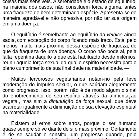
coisas mais sensíveis. A serenidade e o estado de equilíbrio,
na maioria dos casos, não constituem força alguma, antes
uma fraqueza de bem determinada espécie. Apresenta-se de
maneira agradável e não opressiva, por não ter sua origem
em uma doença.
O equilíbrio é semelhante ao equilíbrio da
velhice
ainda
sadia, com excepção do corpo ficando mais fraco. Está, pelo
menos, muito mais próximo dessa espécie de fraqueza, do
que da fraqueza de uma doença. O corpo não pode aí, pela
falta repentina daquilo a que está habituado desde milénios,
reunir aquela força sexual da qual o espírito necessita para o
pleno cumprimento de sua finalidade na materialidade. —
Muitos fervorosos vegetarianos notam-no pela leve
moderação do impulso sexual, o que saúdam alegremente
como progresso. Isso, porém, não é de modo algum o sinal
do enobrecimento de seu espírito através da alimentação
vegetal, mas sim a
diminuição
da força sexual, que deve
acarretar igualmente a diminuição de sua elevação espiritual
na materialidade.
Existem aí erros sobre erros, porque o ser humano
quase sempre só vê diante de si o mais próximo. Certamente
é de se saudar e constitui um progresso quando, pelo