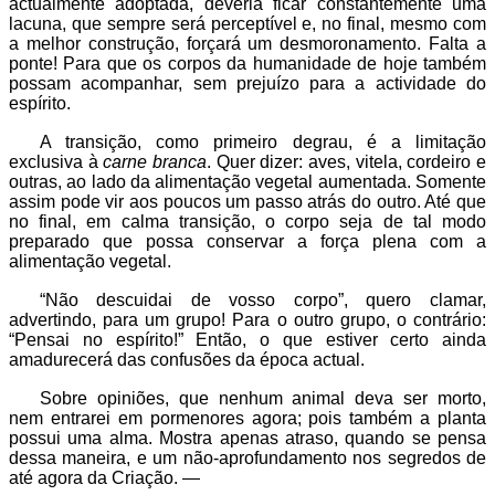
actualmente adoptada, deveria ficar constantemente uma
lacuna, que sempre será perceptível e, no final, mesmo com
a melhor construção, forçará um desmoronamento. Falta a
ponte! Para que os corpos da humanidade de hoje também
possam acompanhar, sem prejuízo para a actividade do
espírito.
A transição, como primeiro degrau, é a limitação
exclusiva à
carne branca
. Quer dizer: aves, vitela, cordeiro e
outras, ao lado da alimentação vegetal aumentada. Somente
assim pode vir aos poucos um passo atrás do outro. Até que
no final, em calma transição, o corpo seja de tal modo
preparado que possa conservar a força plena com a
alimentação vegetal.
“
Não descuidai de vosso corpo”, quero clamar,
advertindo, para um grupo! Para o outro grupo, o contrário:
“Pensai no espírito!” Então, o que estiver certo ainda
amadurecerá das confusões da época actual.
Sobre opiniões, que nenhum animal deva ser morto,
nem entrarei em pormenores agora; pois também a planta
possui uma alma. Mostra apenas atraso, quando se pensa
dessa maneira, e um não-aprofundamento nos segredos de
até agora da Criação. —