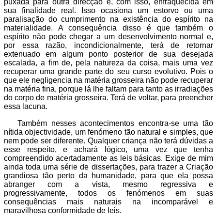
puxada para outra direcção e, com isso, enfraquecida em
sua finalidade real. Isso ocasiona um estorvo ou uma
paralisação do cumprimento na existência do espírito na
materialidade. A consequência disso é que também o
espírito não pode chegar a um desenvolvimento normal e,
por essa razão, incondicionalmente, terá de retornar
extenuado em algum ponto posterior de sua desejada
escalada, a fim de, pela natureza da coisa, mais uma vez
recuperar uma grande parte do seu curso evolutivo. Pois o
que ele negligencia na matéria grosseira não pode recuperar
na matéria fina, porque lá lhe faltam para tanto as irradiações
do corpo de matéria grosseira. Terá de voltar, para preencher
essa lacuna.
Também nesses acontecimentos encontra-se uma tão
nítida objectividade, um fenómeno tão natural e simples, que
nem pode ser diferente. Qualquer criança não terá dúvidas a
esse respeito, e achará lógico, uma vez que tenha
compreendido acertadamente as leis básicas. Exige de mim
ainda toda uma série de dissertações, para trazer a Criação
grandiosa tão perto da humanidade, para que ela possa
abranger com a vista, mesmo regressiva e
progressivamente, todos os fenómenos em suas
consequências mais naturais na incomparável e
maravilhosa conformidade de leis.