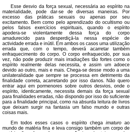
Esse desvio da força sexual, necessária ao espírito na
materialidade, pode dar-se de diversas maneiras. Por
excesso das práticas sexuais ou apenas por seu
excitamento. Bem como pelo aprendizado do ocultismo ou
pelos falsos exercícios espirituais, quando o espírito
apodera-se violentamente dessa força do corpo
amadurecido para desperdiçá-la nessa espécie de
actividade errada e inútil. Em ambos os casos uma utilização
errada que, com o tempo, deverá acarretar também
enfraquecimento do corpo. O corpo enfraquecido, por sua
vez, não pode produzir mais irradiações tão fortes como o
espírito realmente delas necessita, e assim um adoece
devido ao outro, mais e mais. Chega-se desse modo a uma
unilateralidade que
sempre
se processa em detrimento da
finalidade correta, acarretando por isso danos. Não quero
entrar aqui em pormenores sobre outros desvios, onde o
espírito, identicamente, necessita demais da força sexual
para finalidades erradas, não dispondo por isso do suficiente
para a finalidade principal, como na absurda leitura de livros
que deixam surgir na fantasia um falso mundo e outras
coisas mais.
Em todos esses casos o espírito chega
imaturo
ao
mundo de matéria fina e leva consigo também um corpo de