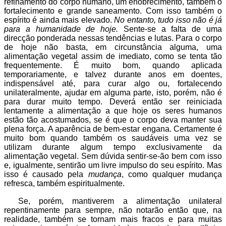
refinamento do corpo humano, um enobrecimento, também o
fortalecimento e grande saneamento. Com isso também o
espírito é ainda mais elevado.
No entanto, tudo isso não é já
para a humanidade de hoje.
Sente-se a falta de uma
direcção ponderada nessas tendências e lutas. Para o corpo
de hoje não basta, em circunstância alguma, uma
alimentação vegetal assim de imediato, como se tenta tão
frequentemente. É muito bom, quando aplicada
temporariamente, e talvez durante anos em doentes,
indispensável até, para curar algo ou, fortalecendo
unilateralmente, ajudar em alguma parte, isto, porém, não é
para durar muito tempo. Deverá então ser reiniciada
lentamente a alimentação a que hoje os seres humanos
estão tão acostumados, se é que o corpo deva manter sua
plena força. A aparência de bem-estar engana. Certamente é
muito bom quando também os saudáveis uma vez se
utilizam durante algum tempo exclusivamente da
alimentação vegetal. Sem dúvida sentir-se-ão bem com isso
e, igualmente, sentirão um livre impulso do seu espírito. Mas
isso é causado pela
mudança
, como qualquer mudança
refresca, também espiritualmente.
Se, porém, mantiverem a alimentação unilateral
repentinamente para sempre, não notarão então que, na
realidade, também se tornam mais fracos e para muitas