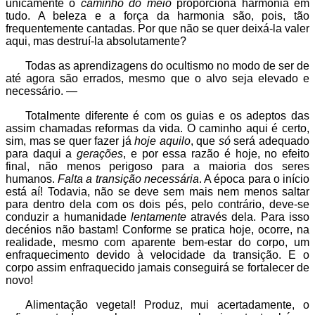
unicamente o
caminho do meio
proporciona harmonia em
tudo. A beleza e a força da harmonia são, pois, tão
frequentemente cantadas. Por que não se quer deixá-la valer
aqui, mas destruí-la absolutamente?
Todas as aprendizagens do ocultismo no modo de ser de
até agora são errados, mesmo que o alvo seja elevado e
necessário. —
Totalmente diferente é com os guias e os adeptos das
assim chamadas reformas da vida. O caminho aqui é certo,
sim, mas se quer fazer já
hoje aquilo
, que
só
será adequado
para daqui a
gerações
, e por essa razão é hoje, no efeito
final, não menos perigoso para a maioria dos seres
humanos.
Falta a transição necessária
. A época para o início
está aí! Todavia, não se deve sem mais nem menos saltar
para dentro dela com os dois pés, pelo contrário, deve-se
conduzir a humanidade
lentamente
através dela. Para isso
decénios não bastam! Conforme se pratica hoje, ocorre, na
realidade, mesmo com aparente bem-estar do corpo, um
enfraquecimento devido à velocidade da transição. E o
corpo assim enfraquecido jamais conseguirá se fortalecer de
novo!
Alimentação vegetal! Produz, mui acertadamente, o