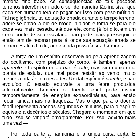
matéria fina
fraco
. As consequências de tais pecados
terrenos intervêm em todo o ser de maneira tão incisiva, que
cada ser humano terá de pagar por isso com peso múltiplo.
Tal negligência, tal actuação errada durante o tempo terreno,
adere-se então a ele de modo inibidor, e torna-se para ele
cada vez mais pesada, até que ele, como já foi dito, em um
certo ponto de sua escalada, não pode mais prosseguir, e
então tem de retornar para lá, onde sua actuação errada se
iniciou. É até o limite, onde ainda possuía sua harmonia.
A força de um espírito desenvolvido pela aprendizagem
do ocultismo, com prejuízo do corpo, é também apenas
aparente
. O espírito então
não é forte
, mas sim como uma
planta de estufa, que mal pode resistir ao vento, muito
menos ainda às tempestades. Um tal espírito é
doente
, e não
evoluído. O estado equivale a uma febre produzida
artificialmente. Também o doente febril pode dispor
temporariamente de energias extraordinárias, para então
recair ainda mais na fraqueza. Mas o que para o doente
febril representa apenas segundos e minutos, para o espírito
equivale a decénios e séculos. Chegará o momento em que
tudo isso se vingará amargamente. Por isso, advirto mais
uma vez! —
Por toda parte a harmonia é a única coisa certa. E