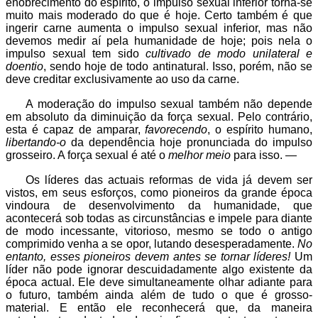
enobrecimento do espírito, o impulso sexual inferior torna-se
muito mais moderado do que é hoje. Certo também é que
ingerir carne aumenta o impulso sexual inferior, mas não
devemos medir aí pela humanidade de hoje; pois nela o
impulso sexual tem sido
cultivado de modo unilateral e
doentio
, sendo hoje de todo antinatural. Isso, porém, não se
deve creditar exclusivamente ao uso da carne.
A moderação do impulso sexual também não depende
em absoluto da diminuição da força sexual. Pelo contrário,
esta é capaz de amparar,
favorecendo
, o espírito humano,
libertando-o
da dependência hoje pronunciada do impulso
grosseiro. A força sexual é até o
melhor meio
para isso. —
Os líderes das actuais reformas de vida já devem ser
vistos, em seus esforços, como pioneiros da grande época
vindoura de desenvolvimento da humanidade, que
acontecerá sob todas as circunstâncias e impele para diante
de modo incessante, vitorioso, mesmo se todo o antigo
comprimido venha a se opor, lutando desesperadamente.
No
entanto, esses pioneiros devem antes se tornar líderes!
Um
líder não pode ignorar descuidadamente algo existente da
época actual. Ele deve simultaneamente olhar adiante para
o futuro, também ainda além de tudo o que é grosso-
material. E então ele reconhecerá que, da maneira