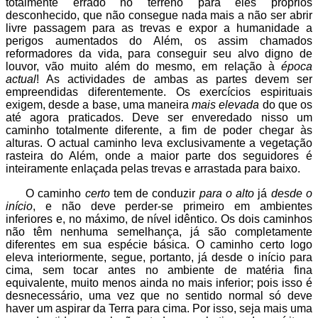
totalmente errado no terreno para eles próprios
desconhecido, que não consegue nada mais a não ser abrir
livre passagem para as trevas e expor a humanidade a
perigos aumentados do Além, os assim chamados
reformadores da vida, para conseguir seu alvo digno de
louvor, vão muito além do mesmo, em relação à
época
actual
! As actividades de ambas as partes devem ser
empreendidas diferentemente. Os exercícios espirituais
exigem, desde a base, uma maneira
mais elevada
do que os
até agora praticados. Deve ser enveredado nisso um
caminho totalmente diferente, a fim de poder chegar às
alturas. O actual caminho leva exclusivamente a vegetação
rasteira do Além, onde a maior parte dos seguidores é
inteiramente enlaçada pelas trevas e arrastada para baixo.
O caminho
certo
tem de conduzir
para o alto
já
desde o
início
, e não deve perder-se primeiro em ambientes
inferiores e, no máximo, de nível idêntico. Os dois caminhos
não têm nenhuma semelhança, já são completamente
diferentes em sua espécie básica. O caminho certo logo
eleva interiormente, segue, portanto, já desde o início para
cima, sem tocar antes no ambiente de matéria fina
equivalente, muito menos ainda no mais inferior; pois isso é
desnecessário, uma vez que no sentido normal só deve
haver um aspirar da Terra para cima. Por isso, seja mais uma