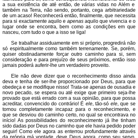
a sua existência de até então, de
várias
vidas no Além e
também na Terra, não sendo, portanto, cega arbitrariedade
de um acaso! Reconhecerá então, finalmente, que necessita
para si exactamente aquilo e
apenas
aquilo que vivencia e o
lugar onde se encontra, bem como as condições em que
nasceu, com tudo o que a isso se liga!
Se trabalhar assiduamente em si próprio, progredirá não
só espiritualmente como também terrenamente. Se, porém,
quiser obstinadamente forçar outro caminho para si, sem
consideração e para prejuízo de seus próximos, então isso
jamais poderá auferir-lhe um verdadeiro proveito.
Ele não deve dizer que o reconhecimento disso ainda
deva e tenha de ser-lhe proporcionado por Deus, para que
obedeça e se modifique nisso! Trata-se apenas de ousadia e
novo pecado, se espera ou até exige que primeiro seja-lhe
provado que está errado com a sua opinião, para que possa
acreditar, convencido do contrário! É
ele
, tão-só
ele
, que se
tornou completamente incapaz para o reconhecimento, e
que se desviou do caminho certo, no qual se encontrava no
início! As possibilidades do reconhecimento já lhe tinham
sido dadas por Deus no caminho que ele havia pedido poder
seguir! Como ele agora as enterrou profundamente através
da própria má vontade, deve Deus agora, como seu servo,