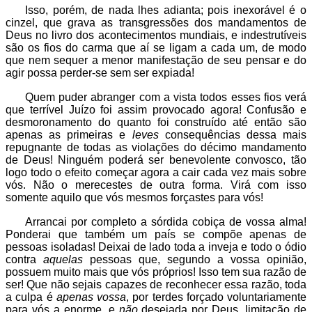
Isso, porém, de nada lhes adianta; pois inexorável é o
cinzel, que grava as transgressões dos mandamentos de
Deus no livro dos acontecimentos mundiais, e indestrutíveis
são os fios do carma que aí se ligam a cada um, de modo
que nem sequer a menor manifestação de seu pensar e do
agir possa perder-se sem ser expiada!
Quem puder abranger com a vista todos esses fios verá
que terrível Juízo foi assim provocado agora! Confusão e
desmoronamento do quanto foi construído até então são
apenas as primeiras e
leves
consequências dessa mais
repugnante de todas as violações do décimo mandamento
de Deus! Ninguém poderá ser benevolente convosco, tão
logo todo o efeito começar agora a cair cada vez mais sobre
vós. Não o merecestes de outra forma. Virá com isso
somente aquilo que vós mesmos forçastes para vós!
Arrancai por completo a sórdida cobiça de vossa alma!
Ponderai que também um país se compõe apenas de
pessoas isoladas! Deixai de lado toda a inveja e todo o ódio
contra
aquelas
pessoas que, segundo a vossa opinião,
possuem muito mais que vós próprios! Isso tem sua razão de
ser! Que não sejais capazes de reconhecer essa razão, toda
a culpa é
apenas vossa
, por terdes forçado voluntariamente
para vós a enorme, e
não
desejada por Deus, limitação de