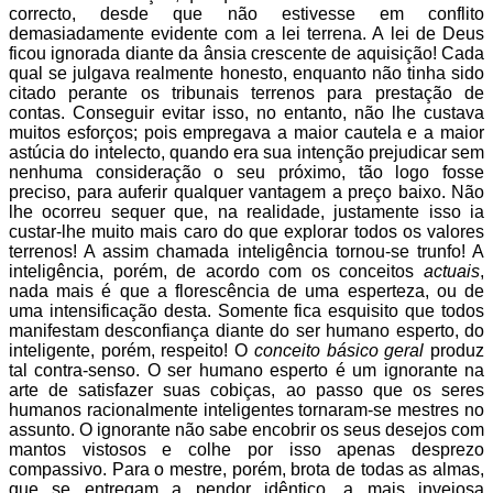
correcto, desde que não estivesse em conflito
demasiadamente evidente com a lei terrena. A lei de Deus
ficou ignorada diante da ânsia crescente de aquisição! Cada
qual se julgava realmente honesto, enquanto não tinha sido
citado perante os tribunais terrenos para prestação de
contas. Conseguir evitar isso, no entanto, não lhe custava
muitos esforços; pois empregava a maior cautela e a maior
astúcia do intelecto, quando era sua intenção prejudicar sem
nenhuma consideração o seu próximo, tão logo fosse
preciso, para auferir qualquer vantagem a preço baixo. Não
lhe ocorreu sequer que, na realidade, justamente isso ia
custar-lhe muito mais caro do que explorar todos os valores
terrenos! A assim chamada inteligência tornou-se trunfo! A
inteligência, porém, de acordo com os conceitos
actuais
,
nada mais é que a florescência de uma esperteza, ou de
uma intensificação desta. Somente fica esquisito que todos
manifestam desconfiança diante do ser humano esperto, do
inteligente, porém, respeito! O
conceito básico geral
produz
tal contra-senso. O ser humano esperto é um ignorante na
arte de satisfazer suas cobiças, ao passo que os seres
humanos racionalmente inteligentes tornaram-se mestres no
assunto. O ignorante não sabe encobrir os seus desejos com
mantos vistosos e colhe por isso apenas desprezo
compassivo. Para o mestre, porém, brota de todas as almas,
que se entregam a pendor idêntico, a mais invejosa