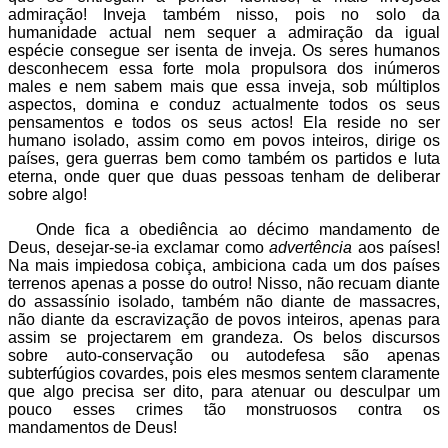
admiração! Inveja também nisso, pois no solo da
humanidade actual nem sequer a admiração da igual
espécie consegue ser isenta de inveja. Os seres humanos
desconhecem essa forte mola propulsora dos inúmeros
males e nem sabem mais que essa inveja, sob múltiplos
aspectos, domina e conduz actualmente todos os seus
pensamentos e todos os seus actos! Ela reside no ser
humano isolado, assim como em povos inteiros, dirige os
países, gera guerras bem como também os partidos e luta
eterna, onde quer que duas pessoas tenham de deliberar
sobre algo!
Onde fica a obediência ao décimo mandamento de
Deus, desejar-se-ia exclamar como
advertência
aos países!
Na mais impiedosa cobiça, ambiciona cada um dos países
terrenos apenas a posse do outro! Nisso, não recuam diante
do assassínio isolado, também não diante de massacres,
não diante da escravização de povos inteiros, apenas para
assim se projectarem em grandeza. Os belos discursos
sobre auto-conservação ou autodefesa são apenas
subterfúgios covardes, pois eles mesmos sentem claramente
que algo precisa ser dito, para atenuar ou desculpar um
pouco esses crimes tão monstruosos contra os
mandamentos de Deus!