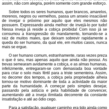
assim, não com alegria, porém somente com grande esforço.
Sobre todos os seres humanos, quer brancos, amarelos,
morenos, negros ou vermelhos, passa um anseio insaciável
de invejar o próximo por aquilo que eles mesmos não
possuem. Expressando ainda melhor: de invejá-lo por tudo!
Nessa inveja já reside a cobiça proibida! Com isso já se
consumou a transgressão do mandamento, tornando-se a
raiz de muitos males, que deixam sobrevir rapidamente a
queda do ser humano, da qual ele, em muitos casos, nunca
mais se ergue.
O ser humano comum, estranhamente, raras vezes preza
o que é seu, mas apenas aquilo que ainda não possui. As
trevas semearam avidamente a cobiça, e as almas humanas,
infelizmente, entregaram-se com demasiada boa vontade
para criar o solo mais fértil para a triste sementeira. Assim,
no decorrer dos tempos, a cobiça pela propriedade alheia
tornou-se motivo dominante de toda a actividade da maior
parte da humanidade. A começar pelo simples desejar,
passando pela astúcia e pela habilidade de convencer,
aumentando até a inveja ilimitada decorrente da constante
insatisfação e até ao ódio cego.
Para a satisfação, qualquer caminho era tido ainda como