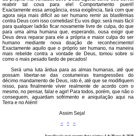
reabrir tal cova para ele! Comportamento pueril!
Exactamente essa arrogância, essa exigência, fará com que
agora seja mais difícil ao ser humano remir as blasfémias
contra Deus com isso cometidas! Eu vos digo: será mais fácil
para qualquer ladrão ficar novamente livre de culpa, do que
para uma alma humana que, esperando, ousa exigir que
Deus deva reparar para ele a própria e maior culpa do ser
humano mediante nova doação de reconhecimento!
Exactamente aquilo que o próprio ser humano, na maneira
mais rebelde contra a vontade de Deus, tomou sobre si
como o mais pesado fardo de pecados!
Será uma luta árdua para as almas humanas, até que
possam libertar-se das costumeiras transgressões do
décimo mandamento de Deus, isto é, até que se modifiquem
nisso, para finalmente viver realmente de acordo com o
mesmo, no pensar, falar e agir! Para todos, porém, que não o
conseguem, aguardam sofrimento e aniquilação aqui na
Terra e no Além!
Assim Seja!
<
^
>
Actualização mais recente desta página: 4 de Março de 2020