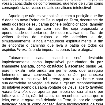
vossa capacidade de compreensão, que teve de surgir como
consequência de vosso nefasto servilismo intelectivo!
Aquele que não estiver satisfeito com a posição que lhe
é dada no novo Reino de Deus aqui na Terra, decorrente do
efeito dos fios de seu carma por ele próprio criados, também
não é digno de que com isso lhe seja propiciada a
oportunidade de libertar-se, de modo relativamente fácil, de
velhos fardos de culpas a ele aderidos e de,
simultaneamente, ainda amadurecer espiritualmente, a fim
de encontrar o caminho que leva à pátria de todos os
espíritos
livres
, lá, onde imperam apenas Luz e alegria!
Futuramente, cada insatisfeito será destruído
impiedosamente como imprestável perturbador da paz
finalmente ansiada, como obstáculo à ascensão sadia! Se,
porém, existir nele ainda um germe bom, que assegura
fortemente uma conversão breve, então permanecerá
submetido a uma nova lei terrena, para o
seu
bem e para
sua derradeira salvação, até nele surgir um reconhecimento
do infalível acerto da sábia vontade de Deus;
acerto também
referente a ele
, que, apenas por miopia de sua alma e por
tolice voluntária, não foi capaz de reconhecer ainda que o
leito, em que
agora
está deitado na Terra, foi por ele próprio
fabricado para si, como consequ
ência
incondicional de
toda