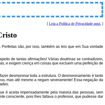
[
Leia a Política de Privacidade aqui.
]
Cristo
. Perfeitas são, por isso, também as leis que em Sua vontade
speito de tantas afirmações! Várias doutrinas se contradizem,
s, e exigem crença em coisas que excluem uma perfeição de
fazer desmoronar toda a estrutura. O desmoronamento é tanto
Deus, mas até mesmo a negam severamente! Essa negação da
dades.
, que é aceita impensadamente pela maioria das pessoas, sem
e consciente, pois lhes faltava o professor, que pudesse dar