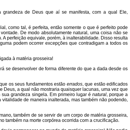
a grandeza de Deus que aí se manifesta, com a qual Ele,
al, como tal, é perfeita, então somente o que é perfeito pode
da vontade. De modo absolutamente natural, uma coisa não se
A perfeição equivale, porém, à inalterabilidade. Disso resulta
alguma podem ocorrer excepções que contradigam a todos os
igada à matéria grosseira!
erá se desenvolver de forma diferente do que a dada desde os
o que os seus fundamentos estão
errados
, que estão edificados
e Deus, a qual não mostraria quaisquer lacunas, uma vez que
 sua grandeza singela. Em primeiro lugar é
natural
, porque a
a vitalidade de maneira inalterada, mas também não podendo,
mano, também de se servir de um corpo de matéria grosseira,
como também na morte corpórea ocorrida com a crucificação.