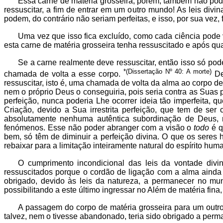
Essa carne de matéria grosseira, porém, também não pod
ressuscitar, a fim de entrar em um outro mundo! As leis di
podem, do contrário não seriam perfeitas, e isso, por sua vez
Uma vez que isso fica excluído, como cada ciência pode v
esta carne de matéria grosseira tenha ressuscitado e após q
Se a carne realmente deve ressuscitar, então isso só pod
*(Dissertação Nº 40: A morte)
chamada de volta a esse corpo.
De
ressuscitar, isto é, uma chamada de volta da alma ao corpo de 
nem o próprio Deus o conseguiria, pois seria contra as Suas 
perfeição, nunca poderia Lhe ocorrer ideia tão imperfeita, 
Criação, devido a Sua irrestrita perfeição, que tem de s
absolutamente nenhuma autêntica subordinação de Deus
fenómenos. Esse não poder abranger com a visão o
todo
é q
bem, só têm de diminuir a perfeição divina. O que os ser
rebaixar para a limitação inteiramente natural do espírito hum
O cumprimento incondicional das leis da vontade div
ressuscitados porque o cordão de ligação com a alma ainda 
obrigado, devido às leis da natureza, a permanecer no mun
possibilitando a este último ingressar no Além de matéria fina
A passagem do corpo de matéria grosseira para um outro 
talvez, nem o tivesse abandonado, teria sido obrigado a perm