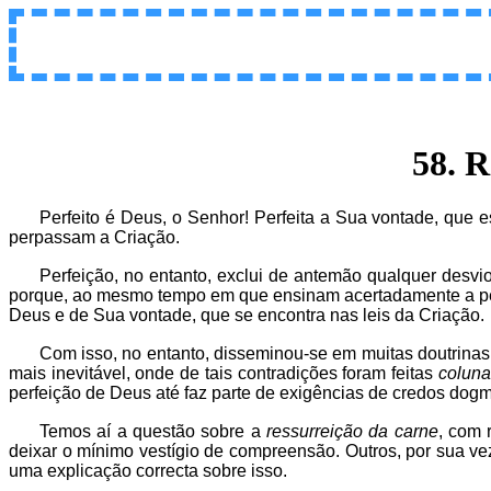
58. R
Perfeito é Deus, o Senhor! Perfeita a Sua vontade, que 
perpassam a Criação.
Perfeição, no entanto, exclui de antemão qualquer desvi
porque, ao mesmo tempo em que ensinam acertadamente a pe
Deus e de Sua vontade, que se encontra nas leis da Criação.
Com isso, no entanto, disseminou-se em muitas doutrina
mais inevitável, onde de tais contradições foram feitas
coluna
perfeição de Deus até faz parte de exigências de credos dog
Temos aí a questão sobre a
ressurreição da carne
, com 
deixar o mínimo vestígio de compreensão. Outros, por sua ve
uma explicação correcta sobre isso.