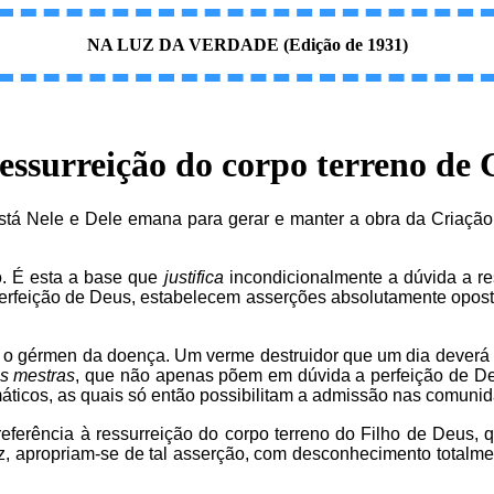
NA LUZ DA VERDADE (Edição de 1931)
essurreição do corpo terreno de 
está Nele e Dele emana para gerar e manter a obra da Criação
o. É esta a base que
justifica
incondicionalmente a dúvida a re
rfeição de Deus, estabelecem asserções absolutamente oposta
s o gérmen da doença. Um verme destruidor que um dia deverá 
s mestras
, que não apenas põem em dúvida a perfeição de 
máticos, as quais só então possibilitam a admissão nas comuni
referência à ressurreição do corpo terreno do Filho de Deus
z, apropriam-se de tal asserção, com desconhecimento totalment