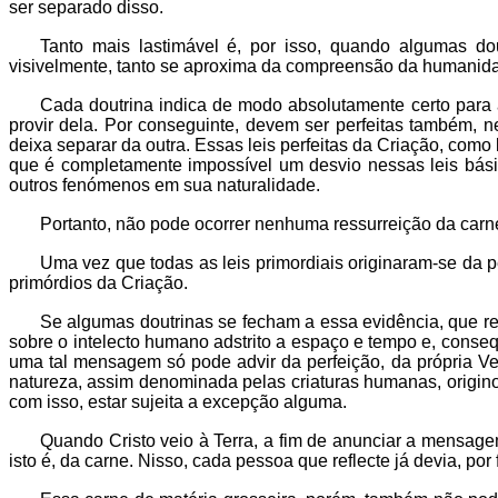
ser separado disso.
Tanto mais lastimável é, por isso, quando algumas d
visivelmente, tanto se aproxima da compreensão da humanid
Cada doutrina indica de modo absolutamente certo para a 
provir dela. Por conseguinte, devem ser perfeitas também, 
deixa separar da outra. Essas leis perfeitas da Criação, como
que é completamente impossível um desvio nessas leis bás
outros fenómenos em sua naturalidade.
Portanto, não pode ocorrer nenhuma ressurreição da carne
Uma vez que todas as leis primordiais originaram-se da 
primórdios da Criação.
Se algumas doutrinas se fecham a essa evidência, que r
sobre o intelecto humano adstrito a espaço e tempo e, cons
uma tal mensagem só pode advir da perfeição, da própria V
natureza, assim denominada pelas criaturas humanas, origin
com isso, estar sujeita a excepção alguma.
Quando Cristo veio à Terra, a fim de anunciar a mensage
isto é, da carne. Nisso, cada pessoa que reflecte já devia, p