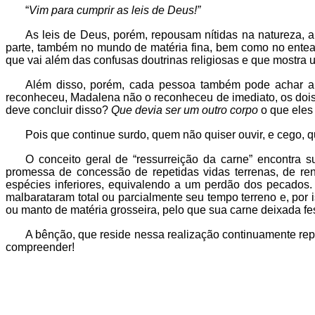
“
Vim para cumprir as leis de Deus!”
As leis de Deus, porém, repousam nítidas na natureza, a
parte, também no mundo de matéria fina, bem como no enteal 
que vai além das confusas doutrinas religiosas e que mostr
Além disso, porém, cada pessoa também pode achar a r
reconheceu, Madalena não o reconheceu de imediato, os dois
deve concluir disso?
Que devia ser um outro corpo
o que eles
Pois que continue surdo, quem não quiser ouvir, e cego, 
O conceito geral de “ressurreição da carne” encontra s
promessa de concessão de repetidas vidas terrenas, de re
espécies inferiores, equivalendo a um perdão dos pecados
malbarataram total ou parcialmente seu tempo terreno e, po
ou manto de matéria grosseira, pelo que sua carne deixada f
A bênção, que reside nessa realização continuamente rep
compreender!