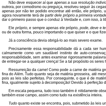
Não deve esquecer aí que
apenas a sua resolução indivi
outrora, por comodismo ou preguiça, resolveu seguir às cega
apenas por não ter podido encontrar até então, ele próprio
agora novamente terá de partir
dele próprio a primeira vonta
dar o primeiro passo que o conduz à Verdade e, com isso, à l
Ele
próprio
, e sempre apenas ele próprio,
pode
,
deve
e
t
ou de outra forma, pouco importando o que quiser e o que fizer
Já a consciência devia obrigá-lo ao mais severo exame.
Precisamente essa responsabilidade dá a cada ser huma
calmamente como um saudável instinto de auto-conservaç
responsabilidade, sem antes examinar rigorosamente palavra p
de entregar-se a qualquer crença! Se a tal propósito os ser
Ressurreição da carne! Como pode a carne de matéria gro
fina do Além. Tudo quanto seja de matéria grosseira, até me
pois as leis são perfeitas. Por conseguinte, o que é de ma
fina, igualmente sujeito à decomposição! Devido à perfeição d
Em escala pequena, tudo isso também é nitidamente obser
também esse campo, assim como tudo na existência inteira.
Tudo
quanto existe se encontra, pois, submetido às leis u