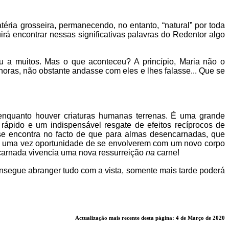
éria grosseira, permanecendo, no entanto, “natural” por toda
rá encontrar nessas significativas palavras do Redentor algo
u a muitos. Mas o que aconteceu? A princípio, Maria não o
ras, não obstante andasse com eles e lhes falasse... Que se
enquanto houver criaturas humanas terrenas. É uma grande
ápido e um indispensável resgate de efeitos recíprocos de
se encontra no facto de que para almas desencarnadas, que
ais uma vez oportunidade de se envolverem com um novo corpo
ncarnada vivencia uma nova ressurreição
na
carne!
onsegue abranger tudo com a vista, somente mais tarde poderá
Actualização mais recente desta página: 4 de Março de 2020