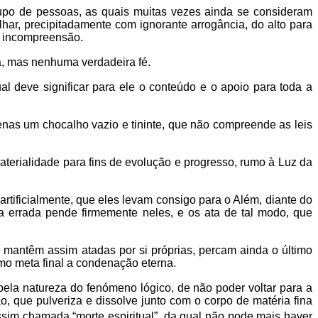
grupo de pessoas, as quais muitas vezes ainda se consideram
har, precipitadamente com ignorante arrogância, do alto para
a incompreensão.
ça, mas nenhuma verdadeira fé.
l deve significar para ele o conteúdo e o apoio para toda a
nas um chocalho vazio e tininte, que não compreende as leis
terialidade para fins de evolução e progresso, rumo à Luz da
tificialmente, que eles levam consigo para o Além, diante do
ça errada pende firmemente neles, e os ata de tal modo, que
mantêm assim atadas por si próprias, percam ainda o último
mo meta final a condenação eterna.
 pela natureza do fenómeno lógico, de não poder voltar para a
 que pulveriza e dissolve junto com o corpo de matéria fina
ssim chamada “morte espiritual”, da qual não pode mais haver