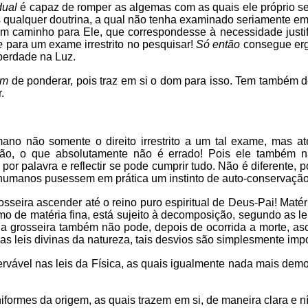
dual
é capaz de romper as algemas com as quais ele próprio s
s qualquer doutrina, a qual não tenha examinado seriamente e
, um caminho para Ele, que correspondesse à necessidade jus
de
para um exame irrestrito no pesquisar!
Só então
consegue erg
iberdade na Luz.
em
de ponderar, pois traz em si o dom para isso. Tem também 
.
no não somente o direito irrestrito a um tal exame, mas at
ão, o que absolutamente não é errado! Pois ele também n
or palavra e reflectir se pode cumprir tudo. Não é diferente, p
es humanos pusessem em prática um instinto de auto-conservaçã
sseira ascender até o reino puro espiritual de Deus-Pai! Maté
smo de matéria fina, está sujeito à decomposição, segundo as l
téria grosseira também não pode, depois de ocorrida a morte, 
as leis divinas da natureza, tais desvios são simplesmente imp
vável nas leis da Física, as quais igualmente nada mais demo
niformes da origem, as quais trazem em si, de maneira clara e n