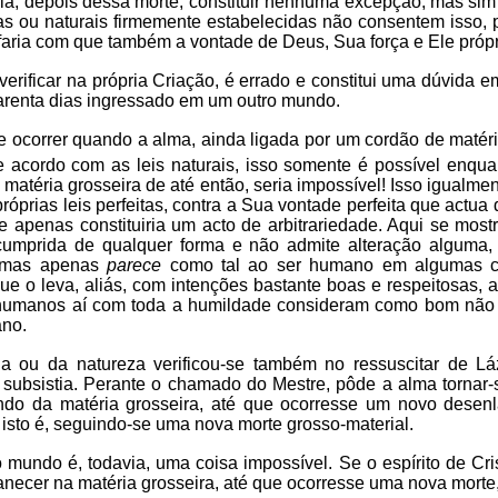
ia, depois dessa morte, constituir nenhuma excepção, mas si
vinas ou naturais firmemente estabelecidas não consentem isso
, faria com que também a vontade de Deus, Sua força e Ele própr
erificar na própria Criação, é errado e constitui uma dúvida 
uarenta dias ingressado em um outro mundo.
e ocorrer quando a alma, ainda ligada por um cordão de matéri
 acordo com as leis naturais, isso somente é possível enqua
matéria grosseira de até então, seria impossível! Isso igualmen
próprias leis perfeitas, contra a Sua vontade perfeita que ac
que apenas constituiria um acto de arbitrariedade. Aqui se mo
er cumprida de qualquer forma e não admite alteração alguma
, mas apenas
parece
como tal ao ser humano em algumas c
ue o leva, aliás, com intenções bastante boas e respeitosas, a
es humanos aí com toda a humildade consideram como bom não 
ano.
ina ou da natureza verificou-se também no ressuscitar de
subsistia. Perante o chamado do Mestre, pôde a alma tornar-
do da matéria grosseira, até que ocorresse um novo desenla
, isto é, seguindo-se uma nova morte grosso-material.
mundo é, todavia, uma coisa impossível. Se o espírito de Cris
anecer na matéria grosseira, até que ocorresse uma nova morte