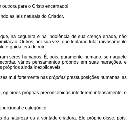
outrora para o Cristo encarnado!
do as leis naturais do Criador.
 que, na cegueira e na indolência de sua crença errada, não
itação. Outros, por sua vez, que tentarão lutar raivosamente
 erguida terá de ruir.
 eram seres humanos. É, pois, puramente humano, se naquele
recordar, vários pensamentos próprios em suas narrações, e
s próprios ainda inexplicáveis.
ezes mui fortemente nas
próprias
pressuposições humanas, as
o, opiniões próprias preconcebidas interferem intensamente, e
ondicional e categórico.
 da natureza ou a vontade criadora. Ele próprio disse, pois,