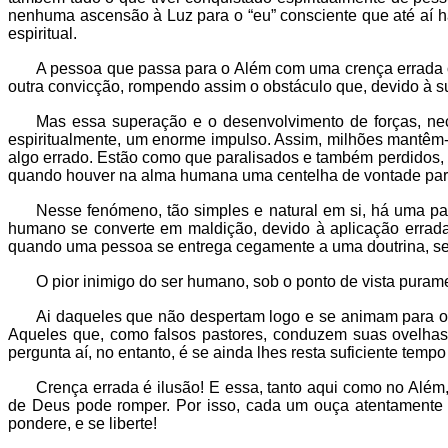
nenhuma ascensão à Luz para o “eu” consciente que até aí 
espiritual.
A pessoa que passa para o Além com uma crença errada ou
outra convicção, rompendo assim o obstáculo que, devido à sua
Mas essa superação e o desenvolvimento de forças, nece
espiritualmente, um enorme impulso. Assim, milhões mantêm-s
algo errado. Estão como que paralisados e também perdidos, s
quando houver na alma humana uma centelha de vontade para 
Nesse fenómeno, tão simples e natural em si, há uma para
humano se converte em maldição, devido à aplicação errada.
quando uma pessoa se entrega cegamente a uma doutrina, sem
O pior inimigo do ser humano, sob o ponto de vista puram
Ai daqueles que não despertam logo e se animam para o
Aqueles que, como falsos pastores, conduzem suas ovelhas 
pergunta aí, no entanto, é se ainda lhes resta suficiente temp
Crença errada é ilusão! E essa, tanto aqui como no Além
de Deus pode romper. Por isso, cada um ouça atentamente 
pondere, e se liberte!