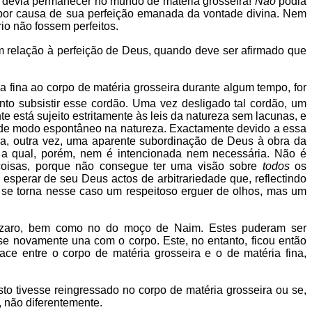
m devia permanecer no mundo de matéria grosseira!
Não
podia
, por causa de sua perfeição emanada da vontade divina. Nem
io não fossem perfeitos.
em relação à perfeição de Deus, quando deve ser afirmado que
a fina ao corpo de matéria grosseira durante algum tempo, for
nto subsistir esse cordão. Uma vez desligado tal cordão, um
te está sujeito estritamente às leis da natureza sem lacunas, e
tua de modo espontâneo na natureza. Exactamente devido a essa
stra, outra vez, uma aparente subordinação de Deus à obra da
, a qual, porém, nem é intencionada nem necessária. Não é
oisas, porque não consegue ter uma visão sobre
todos
os
 esperar de seu Deus actos de arbitrariedade que, reflectindo
se torna nesse caso um respeitoso erguer de olhos, mas um
 Lázaro, bem como no do moço de Naim. Estes puderam ser
se novamente una com o corpo. Este, no entanto, ficou então
ce entre o corpo de matéria grosseira e o de matéria fina,
to tivesse reingressado no corpo de matéria grosseira ou se,
, não diferentemente.