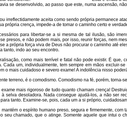
havia se desenvolvido, ao passo que este, numa ascensão, não
 irreflectidamente aceita como sendo própria permanece atada
 própria crença, impede-a de tomar o caminho certo e verdadeir
ssários para libertar-se a si mesma de tal ilusão, são imen
e presos, e não podem mais, por isso, reunir forças, nem mes
e a própria força viva de Deus não procurar o caminho até eles.
tanto, indo ao seu encontro.
lisação, como mais terrível e fatal não pode existir. É que, 
 Cada um, individualmente, tem sempre em mãos excluir-se ou
 o mais cuidadoso e severo exame! A indolência nisso poderá c
ente terreno, é o comodismo. Comodismo na fé, porém, torna-se 
 exame mais rigoroso de tudo quanto chamam crença! Destrui
à selva desoladora. Nada consegue ajudá-los, a não ser rec
o para tanto. Examine-se, pois, cada um a si próprio, cuidadosa
, mantém o espírito humano preso, segura e firmemente, com ta
o seu chamado, que o atinge. Somente aquele que intui o ch