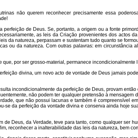
outrinas não querem reconhecer precisamente essa poderos
ade!
perfeição de Deus. Se, portanto, a origem ou a fonte primordi
necessariamente, as leis da Criação provenientes dos actos 
 leis da natureza, perpassam e sustentam tudo quanto se formou. 
icas ou da natureza. Com outras palavras: em circunstância 
 que, por ser grosso-material, permanece incondicionalmente l
perfeição divina, um novo acto de vontade de Deus jamais pod
esulta incondicionalmente da perfeição de Deus, provam entã
equentemente, não podem ter qualquer pretensão à mensagem d
erdade, que não possui lacunas e também é compreensível em
ou-se da perfeição da vontade divina e conserva ainda hoje su
m de Deus, da Verdade, teve para tanto, como qualquer ser hu
or fim, reconhecer a inalterabilidade das leis da natureza, bem 