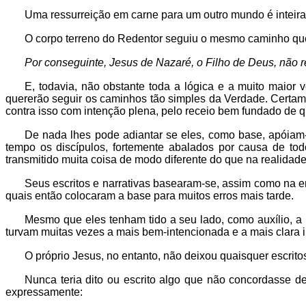
Uma ressurreição em carne para um outro mundo é inteir
O corpo terreno do Redentor seguiu o mesmo caminho que t
Por conseguinte, Jesus de Nazaré, o Filho de Deus, não r
E, todavia, não obstante toda a lógica e a muito maior
quererão seguir os caminhos tão simples da Verdade. Certame
contra isso com intenção plena, pelo receio bem fundado de q
De nada lhes pode adiantar se eles, como base, apóiam
tempo os discípulos, fortemente abalados por causa de tod
transmitido muita coisa de modo diferente do que na realidade 
Seus escritos e narrativas basearam-se, assim como na 
quais então colocaram a base para muitos erros mais tarde.
Mesmo que eles tenham tido a seu lado, como auxílio, a m
turvam muitas vezes a mais bem-intencionada e a mais clara
O próprio Jesus, no entanto, não deixou quaisquer escrito
Nunca teria dito ou escrito algo que não concordasse de 
expressamente: