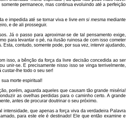
 somente permanece, mas continua evoluindo até a perfeição
 e impedida até se tornar viva e livre
em si mesma
mediante
o, e de ali prosseguir.
sos. Já o passo para aproximar-se de tal pensamento exige,
mo para levantar o pé, na ilusão ruinosa de com isso cometer
 Esta, contudo, somente pode, por sua vez, intervir ajudando,
com isso, a bênção da força da livre decisão concedida ao ser
 unir-se. E precisamente nisso isso se vinga terrivelmente,
ustar-lhe todo o seu ser!
sua morte espiritual!
ção, porém, aguarda aqueles que causam tão grande miséria!
onduzir as ovelhas perdidas para o caminho certo. A grande
mente, antes de procurar doutrinar o seu próximo.
l intensidade, que apenas a força viva da verdadeira Palavra
amado, para este ele é destinado! Ele que então examine e