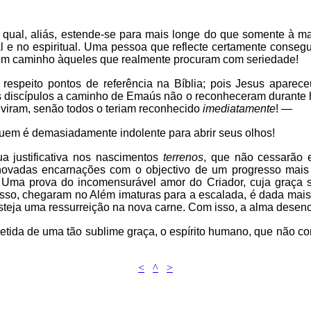
 qual, aliás, estende-se para mais longe do que somente à mat
e no espiritual. Uma pessoa que reflecte certamente consegui
a um caminho àqueles que realmente procuram com seriedade!
espeito pontos de referência na Bíblia; pois Jesus aparece
 discípulos a caminho de Emaús não o reconheceram durante ho
 viram, senão todos o teriam reconhecido
imediatamente
! —
quem é demasiadamente indolente para abrir seus olhos!
ua justificativa nos nascimentos
terrenos
, que não cessarão 
novadas encarnações com o objectivo de um progresso mais r
. Uma prova do incomensurável amor do Criador, cuja graça 
r isso, chegaram no Além imaturas para a escalada, é dada m
esteja uma ressurreição na nova carne. Com isso, a alma dese
etida de uma tão sublime graça, o espírito humano, que não c
<
^
>