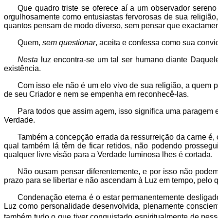
Que quadro triste se oferece aí a um observador sereno
orgulhosamente como entusiastas fervorosas de sua religião,
quantos pensam de modo diverso, sem pensar que exactamente
Quem,
sem questionar
, aceita e confessa como sua convi
Nesta
luz encontra-se um tal ser humano diante Daquele
existência.
Com isso ele não é um elo vivo de sua religião, a quem 
de seu Criador e nem se empenha em reconhecê-las.
Para todos que assim agem, isso significa uma paragem e
Verdade.
Também a concepção errada da ressurreição da carne é, c
qual também lá têm de ficar retidos, não podendo prossegui
qualquer livre visão para a Verdade luminosa lhes é cortada.
Não ousam pensar diferentemente, e por isso não podem 
prazo para se libertar e não ascendam à Luz em tempo, pelo q
Condenação eterna é o estar permanentemente desligad
Luz como personalidade desenvolvida, plenamente consciente
também tudo o que tiver conquistado espiritualmente de pes