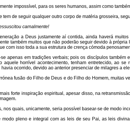
amente impossível, para os seres humanos, assim como também 
em de seguir qualquer outro corpo de matéria grosseira, segun
essuscitou carnalmente!
 veneração a Deus justamente aí contida, ainda haverá muitos
nte também muitos que não poderão seguir devido à própria lim
ue com isso toda a sua estrutura de crença cómoda penosamente
-se apenas em tradições verbais; pois os discípulos também
o aquele horrível acontecimento, tenham entretecido, ao se 
havia ocorrido, devido ao anterior presenciar de milagres a ele
errónea fusão do Filho de Deus e do Filho do Homem, muitas v
ais forte inspiração espiritual, apesar disso, na retransmissã
 imagem.
s, nos quais, unicamente, seria possível basear-se de modo inc
modo pleno e integral com as leis de seu Pai, as leis divinas