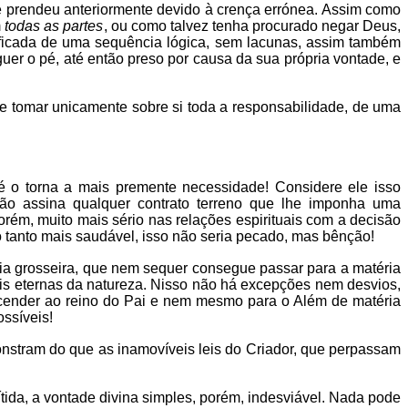
e prendeu anteriormente devido à crença errónea. Assim como
m
todas as partes
, ou como talvez tenha procurado negar Deus,
tificada de uma sequência lógica, sem lacunas, assim também
uer o pé, até então preso por causa da sua própria vontade, e
de tomar unicamente sobre si toda a responsabilidade, de uma
é o torna a mais premente necessidade! Considere ele isso
ão assina qualquer contrato terreno que lhe imponha uma
orém, muito mais sério nas relações espirituais com a decisão
o tanto mais saudável, isso não seria pecado, mas bênção!
ria grosseira, que nem sequer consegue passar para a matéria
eis eternas da natureza. Nisso não há excepções nem desvios,
ascender ao reino do Pai e nem mesmo para o Além de matéria
ossíveis!
nstram do que as inamovíveis leis do Criador, que perpassam
ítida, a vontade divina simples, porém, indesviável. Nada pode